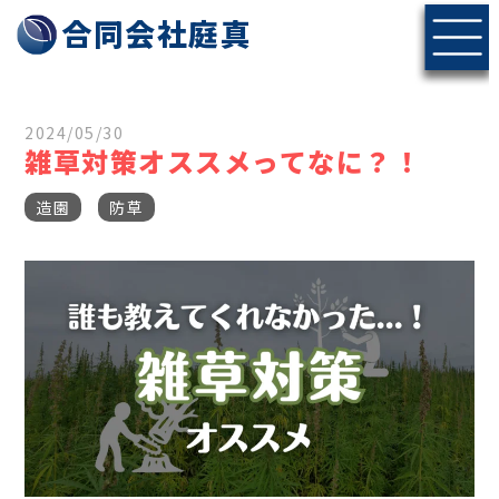
神戸・北摂エリアの伐採・剪定なら合同会社庭真へ
合同会社庭真
2024/05/30
雑草対策オススメってなに？！
造園
防草