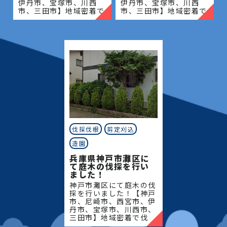
伊丹市、宝塚市、川西
伊丹市、宝塚市、川西
市、三田市】地域密着で
市、三田市】地域密着で
伐採・抜根・剪定・草刈
伐採・抜根・剪定・草刈
りなどのお庭のこと、造
りなどのお庭のこと、造
園・植木屋をお探しなら
園・植木屋をお探しなら
当社にご相談ください！
当社にご相談ください！
当社
当社
伐採伐根
剪定刈込
造園
兵庫県神戸市灘区に
て庭木の伐採を行い
ました！
神戸市灘区にて庭木の伐
採を行いました！【神戸
市、尼崎市、西宮市、伊
丹市、宝塚市、川西市、
三田市】地域密着で伐
採・抜根・剪定・草刈り