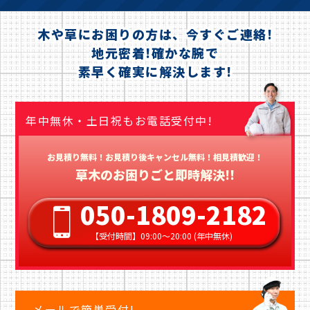
木や草にお困りの方は、今すぐご連絡!
地元密着!確かな腕で
素早く確実に解決します!
年中無休・土日祝もお電話受付中!
お見積り無料！お見積り後キャンセル無料！相見積歓迎！
草木のお困りごと即時解決!!
050-1809-2182
【受付時間】09:00〜20:00 (年中無休)
メールで簡単受付!