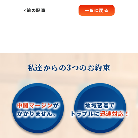
一覧に戻る
<前の記事
私達からの3つのお約束
中間マージン
が
地域密着で
かかりません。
トラブルに
迅速対応！