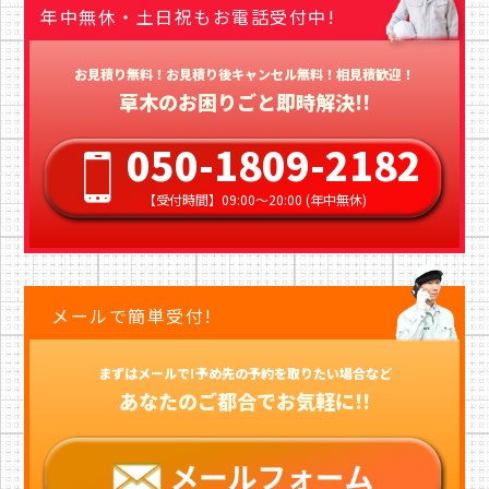
年中無休・土日祝もお電話受付中!
お見積り無料！お見積り後キャンセル無料！相見積歓迎！
草木のお困りごと即時解決!!
050-1809-2182
【受付時間】09:00〜20:00 (年中無休)
メールで簡単受付!
まずはメールで!予め先の予約を取りたい場合など
あなたのご都合でお気軽に!!