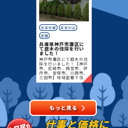
伐採伐根
剪定刈込
造園
兵庫県神戸市灘区に
て庭木の伐採を行い
ました！
神戸市灘区にて庭木の伐
採を行いました！【神戸
市、尼崎市、西宮市、伊
丹市、宝塚市、川西市、
三田市】地域密着で伐
採・抜根・剪定・草刈り
などのお庭のこと、造
園・植木屋をお探しなら
当社にご相談ください！
当社で
仕事と価格に