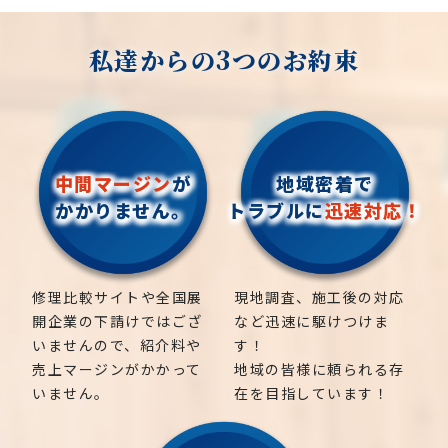
私達からの3つのお約束
中間マージン
が
地域密着で
かかりません。
トラブルに
迅速対応！
修理比較サイトや全国展
現地調査、施工後の対応
開企業の下請けではござ
など迅速に駆けつけま
いませんので、紹介料や
す！
売上マージンがかかって
地域の皆様に頼られる存
いません。
在を目指しています！