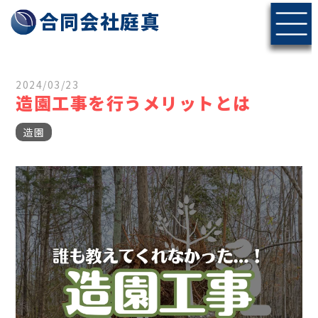
神戸・北摂エリアの伐採・剪定なら合同会社庭真へ
合同会社庭真
2024/03/23
造園工事を行うメリットとは
造園