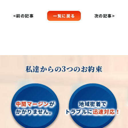
一覧に戻る
<前の記事
次の記事>
私達からの3つのお約束
中間マージン
が
地域密着で
かかりません。
トラブルに
迅速対応！