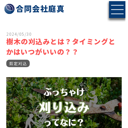
神戸・北摂エリアの伐採・剪定なら合同会社庭真へ
合同会社庭真
2024/05/30
樹木の刈込みとは？タイミングと
かはいつがいいの？？
剪定刈込