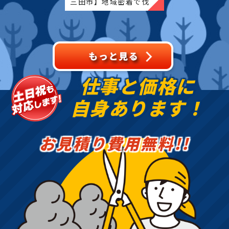
三田市】地域密着で伐
採・抜根・剪定・草刈り
などのお庭のこと、造
園・植木屋をお探しなら
当社にご相談ください！
当社で
仕事と価格に
自身あります！
お見積り費用無料!!