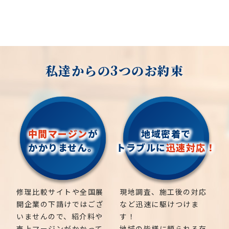
私達からの3つのお約束
中間マージン
が
地域密着で
かかりません。
トラブルに
迅速対応！
修理比較サイトや全国展
現地調査、施工後の対応
開企業の下請けではござ
など迅速に駆けつけま
いませんので、紹介料や
す！
売上マージンがかかって
地域の皆様に頼られる存