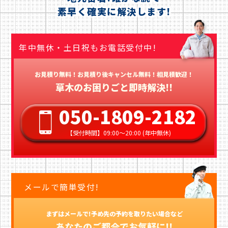
素早く確実に解決します!
年中無休・土日祝もお電話受付中!
お見積り無料！お見積り後キャンセル無料！相見積歓迎！
草木のお困りごと即時解決!!
050-1809-2182
【受付時間】09:00〜20:00 (年中無休)
メールで簡単受付!
まずはメールで!予め先の予約を取りたい場合など
あなたのご都合でお気軽に!!