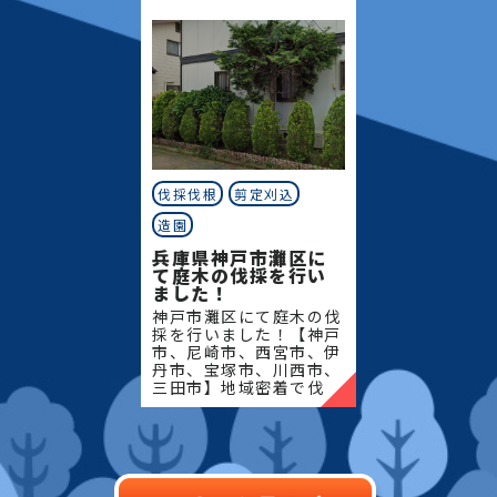
当社にご相談ください！
当社にご相談ください！
当社
当社
伐採伐根
剪定刈込
造園
兵庫県神戸市灘区に
て庭木の伐採を行い
ました！
神戸市灘区にて庭木の伐
採を行いました！【神戸
市、尼崎市、西宮市、伊
丹市、宝塚市、川西市、
三田市】地域密着で伐
採・抜根・剪定・草刈り
などのお庭のこと、造
園・植木屋をお探しなら
当社にご相談ください！
当社で