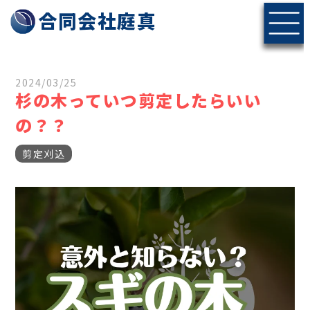
神戸・北摂エリアの伐採・剪定なら合同会社庭真へ
合同会社庭真
2024/03/25
杉の木っていつ剪定したらいい
の？？
剪定刈込