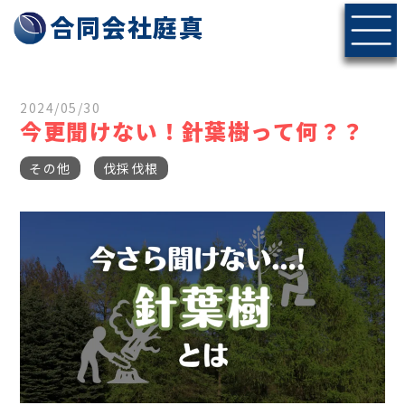
神戸・北摂エリアの伐採・剪定なら合同会社庭真へ
合同会社庭真
2024/05/30
今更聞けない！針葉樹って何？？
その他
伐採伐根