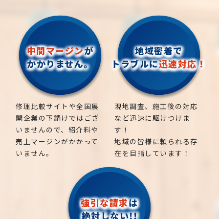
中間マージン
が
地域密着で
かかりません。
トラブルに
迅速対応！
修理比較サイトや全国展
現地調査、施工後の対応
開企業の下請けではござ
など迅速に駆けつけま
いませんので、紹介料や
す！
売上マージンがかかって
地域の皆様に頼られる存
いません。
在を目指しています！
強引な請求
は
絶対しない!!