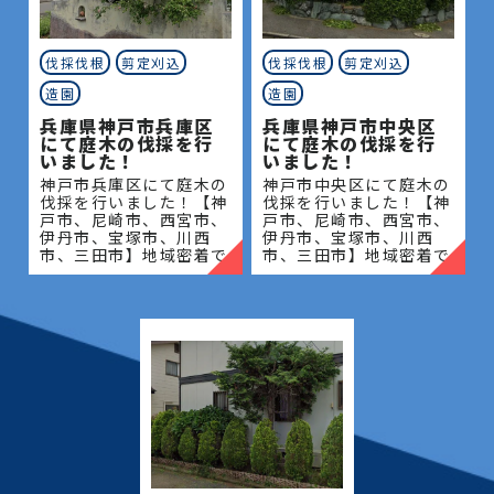
伐採伐根
剪定刈込
伐採伐根
剪定刈込
造園
造園
兵庫県神戸市兵庫区
兵庫県神戸市中央区
にて庭木の伐採を行
にて庭木の伐採を行
いました！
いました！
神戸市兵庫区にて庭木の
神戸市中央区にて庭木の
伐採を行いました！【神
伐採を行いました！【神
戸市、尼崎市、西宮市、
戸市、尼崎市、西宮市、
伊丹市、宝塚市、川西
伊丹市、宝塚市、川西
市、三田市】地域密着で
市、三田市】地域密着で
伐採・抜根・剪定・草刈
伐採・抜根・剪定・草刈
りなどのお庭のこと、造
りなどのお庭のこと、造
園・植木屋をお探しなら
園・植木屋をお探しなら
当社にご相談ください！
当社にご相談ください！
当社
当社