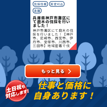
伐採伐根
剪定刈込
造園
兵庫県神戸市灘区に
て庭木の伐採を行い
ました！
神戸市灘区にて庭木の伐
採を行いました！【神戸
市、尼崎市、西宮市、伊
丹市、宝塚市、川西市、
三田市】地域密着で伐
採・抜根・剪定・草刈り
などのお庭のこと、造
園・植木屋をお探しなら
当社にご相談ください！
当社で
仕事と価格に
自身あります！