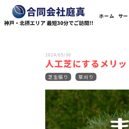
神戸・北摂エリアの伐採・剪定なら合同会社庭真へ
合同会社庭真
ホーム
サー
神戸・北摂エリア 最短30分でご訪問!!
2024/05/30
人工芝にするメリッ
芝生張り
草刈り