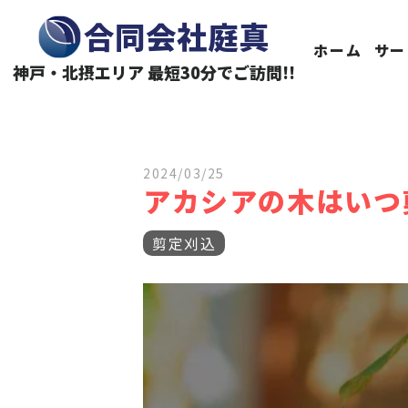
神戸・北摂エリアの伐採・剪定なら合同会社庭真へ
合同会社庭真
ホーム
サー
神戸・北摂エリア 最短30分でご訪問!!
2024/03/25
アカシアの木はいつ
剪定刈込