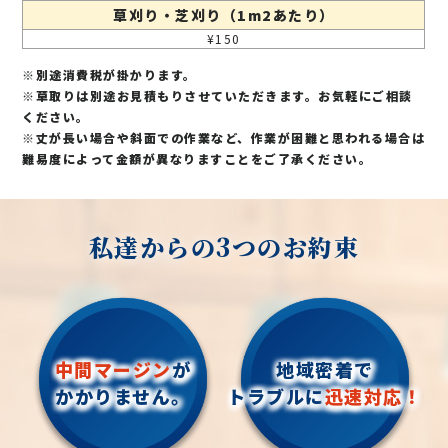
草刈り・芝刈り（1m2あたり）
¥150
※別途消費税が掛かります。
※草取りは別途お見積もりさせていただきます。お気軽にご相談
ください。
※丈が長い場合や斜面での作業など、作業が困難と思われる場合は
難易度によって金額が異なりますことをご了承ください。
私達からの3つのお約束
中間マージン
が
地域密着で
かかりません。
トラブルに
迅速対応！