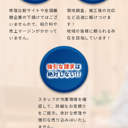
修理比較サイトや全国展
現地調査、施工後の対応
開企業の下請けではござ
など迅速に駆けつけま
いませんので、紹介料や
す！
売上マージンがかかって
地域の皆様に頼られる存
いません。
在を目指しています！
強引な請求
は
絶対しない!!
スタッフが作業現場を確
認して、詳細なお見積り
をご提示。余計な修理や
強引な売り込みはいたし
ません。