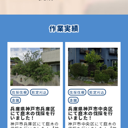
作業実績
伐採伐根
剪定刈込
伐採伐根
剪定刈込
造園
造園
兵庫県神戸市兵庫区
兵庫県神戸市中央区
にて庭木の伐採を行
にて庭木の伐採を行
いました！
いました！
神戸市兵庫区にて庭木の
神戸市中央区にて庭木の