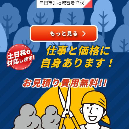
三田市】地域密着で伐
採・抜根・剪定・草刈り
などのお庭のこと、造
園・植木屋をお探しなら
当社にご相談ください！
当社で
仕事と価格に
自身あります！
お見積り費用無料!!