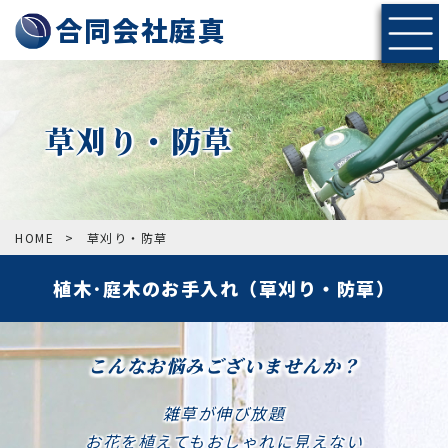
神戸・北摂エリアの伐採・剪定なら合同会社庭真へ
合同会社庭真
草刈り・防草
HOME
>
草刈り・防草
植木･庭木のお手入れ（草刈り・防草）
こんなお悩みございませんか？
雑草が伸び放題
お花を植えてもおしゃれに見えない