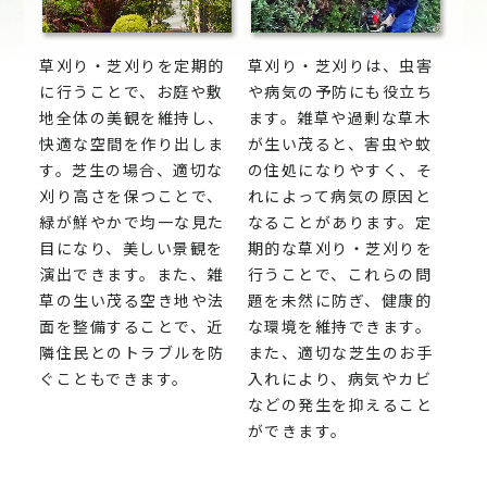
草刈り・芝刈りを定期的
草刈り・芝刈りは、虫害
に行うことで、お庭や敷
や病気の予防にも役立ち
地全体の美観を維持し、
ます。雑草や過剰な草木
快適な空間を作り出しま
が生い茂ると、害虫や蚊
す。芝生の場合、適切な
の住処になりやすく、そ
刈り高さを保つことで、
れによって病気の原因と
緑が鮮やかで均一な見た
なることがあります。定
目になり、美しい景観を
期的な草刈り・芝刈りを
演出できます。また、雑
行うことで、これらの問
草の生い茂る空き地や法
題を未然に防ぎ、健康的
面を整備することで、近
な環境を維持できます。
隣住民とのトラブルを防
また、適切な芝生のお手
ぐこともできます。
入れにより、病気やカビ
などの発生を抑えること
ができます。