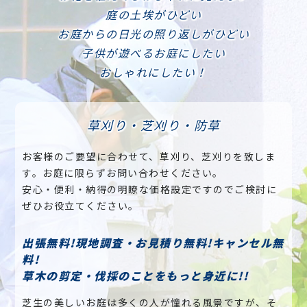
庭の土埃がひどい
お庭からの日光の照り返しがひどい
子供が遊べるお庭にしたい
おしゃれにしたい！
草刈り・芝刈り・防草
お客様のご要望に合わせて、草刈り、芝刈りを致しま
す。お庭に限らずお問い合わせください。
安心・便利・納得の明瞭な価格設定ですのでご検討に
ぜひお役立てください。
出張無料!現地調査・お見積り無料!キャンセル無
料!
草木の剪定・伐採のことをもっと身近に!!
芝生の美しいお庭は多くの人が憧れる風景ですが、そ