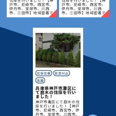
伐採を行いました！【神
伐採を行いました！【神
戸市、尼崎市、西宮市、
戸市、尼崎市、西宮市、
伊丹市、宝塚市、川西
伊丹市、宝塚市、川西
市、三田市】地域密着で
市、三田市】地域密着で
伐採・抜根・剪定・草刈
伐採・抜根・剪定・草刈
りなどのお庭のこと、造
りなどのお庭のこと、造
園・植木屋をお探しなら
園・植木屋をお探しなら
当社にご相談ください！
当社にご相談ください！
当社
当社
伐採伐根
剪定刈込
造園
兵庫県神戸市灘区に
て庭木の伐採を行い
ました！
神戸市灘区にて庭木の伐
採を行いました！【神戸
市、尼崎市、西宮市、伊
丹市、宝塚市、川西市、