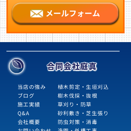
合同会社庭真
当店の強み
植木剪定・生垣刈込
ブログ
樹木伐採・抜根
施工実績
草刈り・防草
Q&A
砂利敷き・芝生張り
会社概要
防虫対策・消毒
お問い合わせ
造園・外構工事