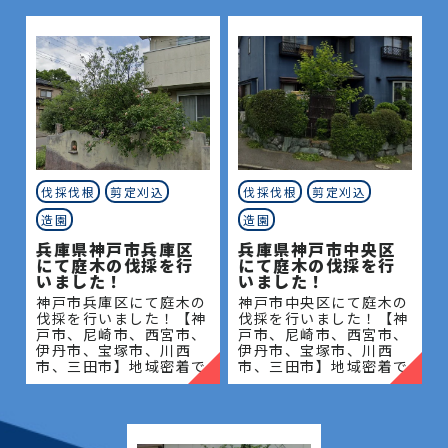
伐採伐根
剪定刈込
伐採伐根
剪定刈込
造園
造園
兵庫県神戸市兵庫区
兵庫県神戸市中央区
にて庭木の伐採を行
にて庭木の伐採を行
いました！
いました！
神戸市兵庫区にて庭木の
神戸市中央区にて庭木の
伐採を行いました！【神
伐採を行いました！【神
戸市、尼崎市、西宮市、
戸市、尼崎市、西宮市、
伊丹市、宝塚市、川西
伊丹市、宝塚市、川西
市、三田市】地域密着で
市、三田市】地域密着で
伐採・抜根・剪定・草刈
伐採・抜根・剪定・草刈
りなどのお庭のこと、造
りなどのお庭のこと、造
園・植木屋をお探しなら
園・植木屋をお探しなら
当社にご相談ください！
当社にご相談ください！
当社
当社