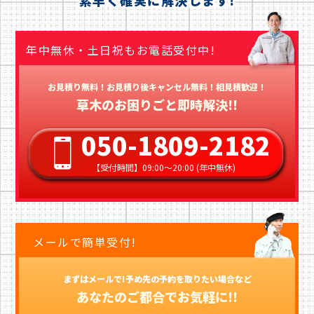
素早く確実に解決します!
年中無休・土日祝もお電話受付中!
お見積り無料！お見積り後キャンセル無料！相見積歓迎！
草木のお困りごと即時解決!!
050-1809-2182
【受付時間】09:00〜20:00 (年中無休)
メールで簡単受付!
まずはメールで!予め先の予約を取りたい場合など
あなたのご都合でお気軽に!!