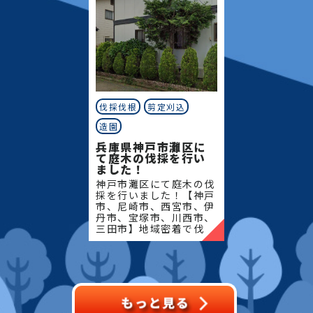
伐採伐根
剪定刈込
造園
兵庫県神戸市灘区に
て庭木の伐採を行い
ました！
神戸市灘区にて庭木の伐
採を行いました！【神戸
市、尼崎市、西宮市、伊
丹市、宝塚市、川西市、
三田市】地域密着で伐
採・抜根・剪定・草刈り
などのお庭のこと、造
園・植木屋をお探しなら
当社にご相談ください！
当社で