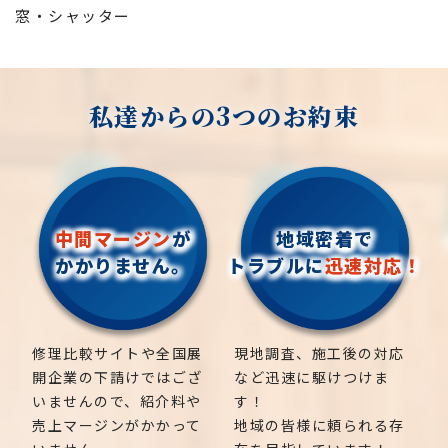
窓・シャッター
私達からの3つのお約束
中間マージン
が
地域密着で
かかりません。
トラブルに
迅速対応！
修理比較サイトや全国展
現地調査、施工後の対応
開企業の下請けではござ
など迅速に駆けつけま
いませんので、紹介料や
す！
売上マージンがかかって
地域の皆様に頼られる存