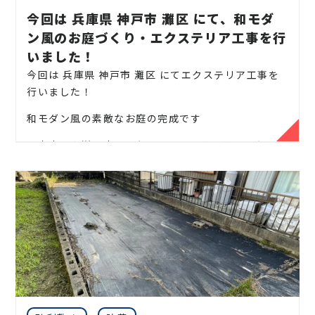
通貫で行っております。
・庭の生垣の２〜６本、木を切って欲しい、伐採して
外構工事・エクステリア工事も一式ご対応可能で
今回は 兵庫県 神戸市 灘区 にて、和モダ
無駄なコストは削減し、お客様に寄り添った作業を
・庭木の剪定
ほしい
す！
提案しております。
ン風のお庭づくり・エクステリア工事を行
・マンションなどの敷地林の伐採をしてほしい（一
お庭のことなら
伐採サポートセンター
にお気軽にご
【対応エリア】
・庭木の刈り込み
いました！
そのほかの作業事例はこちら
本〜数十本までの大型案件でも対応可）
連絡ください！
今回は 兵庫県 神戸市 灘区 にてエクステリア工事を
兵庫県：神戸市(東灘区、灘区、中央区、兵庫区、長
・庭の芝刈り
庭真は、気軽に何でも相談できる 神戸 ・ 北摂 エリ
行いました！
お庭や木に関するお悩みに全力でご対応させて頂き
田区、須磨区、垂水区、北区、西区)、尼崎市、西宮
アでの植木屋さんとして、地域の皆様のお庭のお悩み
・庭の除草
ます。
市、芦屋市
和モダン風の素敵なお庭の完成です
にしっかりお答えして様々な問題を解決し、お客様
・庭の草刈り
の大切な緑の空間をしっかりお守りさせていただき
見積りは無料ですので、相場などのお問い合わせやご
日本庭園や洋風庭園はもちろんのこと、限られたスペ
ます。
相談はお気軽にご連絡ください。
・枝落とし
ースや日陰のお庭なども対応いたします。
【詳細】
庭木や植木などの緑はすべて生き物ですので、それら
【 お問い合わせで多くいただく、お悩み内容】
の魅力を引き出すためには、時間と手間をかける必
・神社やお寺のご神木まで対応します
当社では庭木の剪定、伐採、草刈り、抜根はもちろん
兵庫県 神戸市 伐採、兵庫県神戸市北区 伐採、
・ベランダまで伸びしまった、高さの木を伐採してほ
要があります。
のこと外構工事やエクステリア工事まで自社で一気
兵庫県神戸市西区 伐採、兵庫県神戸市東灘区 伐
【 神戸 エリア】神戸市、尼崎市、芦屋市、西宮市、
しい
通貫で行っております。
採、兵庫県神戸市灘区 伐採、兵庫県神戸市中央
豊富な経験と知識を活かして、皆様のお庭の魅力を最
宝塚市、三田市、川西市、伊丹市
・2階の屋根まで伸びている木を伐採してほしい
無駄なコストは削減し、お客様に寄り添った作業を
区 伐採、兵庫県神戸市兵庫区 伐採、兵庫県神戸
大限に活かせるよう、しっかりサポートさせていた
・電線まで木が伸び、危ないから木を伐採してほし
提案しております。
【
北摂エリア
】
豊中市、箕面市、池田市、吹田市、
市長田区 伐採、兵庫県神戸市須磨区 伐採、兵庫
だきます。
い
お庭のことなら
伐採サポートセンター
にお気軽にご
茨木市、高槻市、枚方市、摂津市、寝屋川市、交野
県神戸市垂水区 伐採、尼崎市 伐採、尼崎市 潮
お庭や緑に関する疑問には相談に乗り、気になる料金
・隣の家まで木が伸びてしまいクレームを受けたの
連絡ください！
市
江 伐採、尼崎市 上坂部 伐採、尼崎市 南塚口
についても正確なお見積りを提出させていただきま
で伐採してほしい
町 伐採、芦屋市 伐採、芦屋市 朝日が丘町 伐
す。