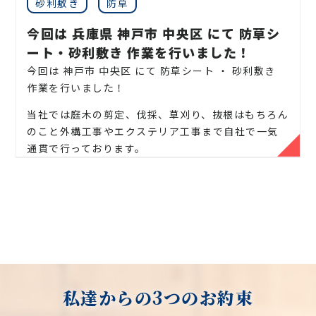
お庭や木に関するお悩みに全力でご対応させて頂き
地域密着で伐採・剪定などの造園屋、植木屋をお探
・庭の生垣の２〜６本、木を切って欲しい、伐採して
砂利敷き
防草
採、芦屋市 翠ヶ丘町 伐採、芦屋市 岩園町 伐
・庭木の剪定
まずはお気軽に何なりとお問合せください。
ます。
しなら
ほしい
採、西宮市 伐採、西宮市 高須町 伐採、西宮
今回は 兵庫県 神戸市 中央区 にて 防草シ
・マンションなどの敷地林の伐採をしてほしい（一
・庭木の刈り込み
見積りは無料ですので、相場などのお問い合わせやご
【お庭専門店】
伐採サポートセンター
にご相談くだ
市 西宮浜 伐採、西宮市 枝川町 伐採、伊丹
ート・砂利敷き 作業を行いました！
本〜数十本までの大型案件でも対応可）
相談はお気軽にご連絡ください。
さい。
市 伐採、宝塚市 伐採、川西市 伐採、三田市
・庭の芝刈り
【対応エリア】
今回は 神戸市 中央区 にて 防草シート ・ 砂利敷き
伐採、庭木 伐採、木の伐採、伐採、伐採 木、危険木
作業を行いました！
【 お問い合わせで多くいただく、お悩み内容】
外構工事・エクステリア工事も一式ご対応可能で
・庭の除草
兵庫県：神戸市(東灘区、灘区、中央区、兵庫区、長
伐採、支障木、支障木 伐採、特殊 伐採、竹林 伐採、
・ベランダまで伸びしまった、高さの木を伐採してほ
す！
田区、須磨区、垂水区、北区、西区)、尼崎市、西宮
当社では庭木の剪定、伐採、草刈り、抜根はもちろん
立木 伐採、高木 伐採、大木 伐採、伐採 料金、樹木
・庭の草刈り
しい
市、芦屋市
のこと外構工事やエクステリア工事まで自社で一気
の 伐採、木 の 伐採 費用、樹木 の 撤去、伐採 料
そのほかの作業事例はこちら
・2階の屋根まで伸びている木を伐採してほしい
通貫で行っております。
金、庭木 伐採 価格、高い 木 を 切る、アーボ リス
・枝落とし
・電線まで木が伸び、危ないから木を伐採してほし
庭真は、気軽に何でも相談できる 神戸 ・ 北摂 エリ
無駄なコストは削減し、お客様に寄り添った作業を
ト、木 の 伐採 業者、伐採 費用、庭 の 木 の 伐採 値
い
・神社やお寺のご神木まで対応します
アでの植木屋さんとして、地域の皆様のお庭のお悩み
提案しております。
段、樹木 伐採 費用、 高く なり すぎ た 木 剪定、巨
【詳細】
・隣の家まで木が伸びてしまいクレームを受けたの
にしっかりお答えして様々な問題を解決し、お客様
木 の 伐採、20m ケヤキ 伐採 、処分 費用、杉 伐
で伐採してほしい
兵庫県 神戸市 伐採、兵庫県神戸市北区 伐採、
の大切な緑の空間をしっかりお守りさせていただき
採、ケヤキ 伐採、欅 伐採、クスノキ 伐採、ヒノキ
・庭の生垣の２〜６本、木を切って欲しい、伐採して
兵庫県神戸市西区 伐採、兵庫県神戸市東灘区 伐
ます。
【 神戸 エリア】神戸市、尼崎市、芦屋市、西宮市、
伐採、ソテツ 伐採、松の木 伐採、桜の 木 伐採、シ
お庭や木に関するお悩みに全力でご対応させて頂き
・庭木の剪定
ほしい
採、兵庫県神戸市灘区 伐採、兵庫県神戸市中央
庭木や植木などの緑はすべて生き物ですので、それら
宝塚市、三田市、川西市、伊丹市
ュロ の 木 伐採、シマトネリコ 伐採、大木 伐採 費
ます。
・マンションなどの敷地林の伐採をしてほしい（一
区 伐採、兵庫県神戸市兵庫区 伐採、兵庫県神戸
の魅力を引き出すためには、時間と手間をかける必
・庭木の刈り込み
用、高く なり すぎ た 木 剪定、特殊 伐採 費用、山
【北摂エリア】豊中市、箕面市、池田市、吹田市、
本〜数十本までの大型案件でも対応可）
市長田区 伐採、兵庫県神戸市須磨区 伐採、兵庫
要があります。
見積りは無料ですので、相場などのお問い合わせやご
の 木 の 伐採、立木 伐採、庭木 伐採 業者、植木 伐
茨木市、高槻市、枚方市、摂津市、寝屋川市、交野
・庭の芝刈り
私達からの3つのお約束
県神戸市垂水区 伐採、尼崎市 伐採、尼崎市 潮
相談はお気軽にご連絡ください。
採、大木 伐採 業者、神社 の 木 伐採、竹 伐採、
豊富な経験と知識を活かして、皆様のお庭の魅力を最
市
江 伐採、尼崎市 上坂部 伐採、尼崎市 南塚口