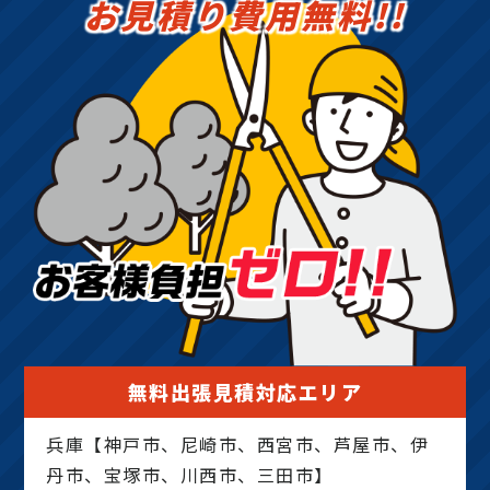
お見積り費用無料!!
伐採、支障木、支障木 伐採、特殊 伐採、竹林 伐採、
採、13m の 木 伐採、14m の 木 伐採、15m の 木
立木 伐採、高木 伐採、大木 伐採、伐採 料金、樹木
伐採、16m の 木 伐採、17m の 木 伐採、19m の
の 伐採、木 の 伐採 費用、樹木 の 撤去、伐採 料
木 伐採、20m の 木 伐採
金、庭木 伐採 価格、高い 木 を 切る、アーボ リス
ト、木 の 伐採 業者、伐採 費用、庭 の 木 の 伐採 値
段、樹木 伐採 費用、 高く なり すぎ た 木 剪定、巨
木 の 伐採、20m ケヤキ 伐採 、処分 費用、杉 伐
採、ケヤキ 伐採、欅 伐採、クスノキ 伐採、ヒノキ
伐採、ソテツ 伐採、松の木 伐採、桜の 木 伐採、シ
ュロ の 木 伐採、シマトネリコ 伐採、大木 伐採 費
用、高く なり すぎ た 木 剪定、特殊 伐採 費用、山
の 木 の 伐採、立木 伐採、庭木 伐採 業者、植木 伐
採、大木 伐採 業者、神社 の 木 伐採、竹 伐採、
10m の 木 伐採、11m の 木 伐採、12m の 木 伐
採、13m の 木 伐採、14m の 木 伐採、15m の 木
無料出張見積対応エリア
伐採、16m の 木 伐採、17m の 木 伐採、19m の
木 伐採、20m の 木 伐採
兵庫【神戸市、尼崎市、西宮市、芦屋市、伊
丹市、宝塚市、川西市、三田市】