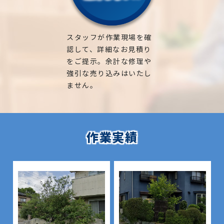
す！
採、大木 伐採 業者、神社 の 木 伐採、竹 伐採、
採、兵庫県神戸市灘区 伐採、兵庫県神戸市中央
庭木や植木などの緑はすべて生き物ですので、それら
10m の 木 伐採、11m の 木 伐採、12m の 木 伐
区 伐採、兵庫県神戸市兵庫区 伐採、兵庫県神戸
【 神戸 エリア】神戸市、尼崎市、芦屋市、西宮市、
そのほかの作業事例はこちら
の魅力を引き出すためには、時間と手間をかける必
採、13m の 木 伐採、14m の 木 伐採、15m の 木
市長田区 伐採、兵庫県神戸市須磨区 伐採、兵庫
宝塚市、三田市、川西市、伊丹市
要があります。
スタッフが作業現場を確
伐採、16m の 木 伐採、17m の 木 伐採、19m の
県神戸市垂水区 伐採、尼崎市 伐採、尼崎市 潮
庭真は、気軽に何でも相談できる 神戸 ・ 北摂 エリ
認して、詳細なお見積り
木 伐採、20m の 木 伐採
【北摂エリア】豊中市、箕面市、池田市、吹田市、
江 伐採、尼崎市 上坂部 伐採、尼崎市 南塚口
アでの植木屋さんとして、地域の皆様のお庭のお悩み
豊富な経験と知識を活かして、皆様のお庭の魅力を最
をご提示。余計な修理や
茨木市、高槻市、枚方市、摂津市、寝屋川市、交野
町 伐採、芦屋市 伐採、芦屋市 朝日が丘町 伐
にしっかりお答えして様々な問題を解決し、お客様
大限に活かせるよう、しっかりサポートさせていた
強引な売り込みはいたし
市
採、芦屋市 翠ヶ丘町 伐採、芦屋市 岩園町 伐
の大切な緑の空間をしっかりお守りさせていただき
だきます。
ません。
採、西宮市 伐採、西宮市 高須町 伐採、西宮
ます。
お庭や緑に関する疑問には相談に乗り、気になる料金
地域密着で伐採・剪定などの造園屋、植木屋をお探
市 西宮浜 伐採、西宮市 枝川町 伐採、伊丹
庭木や植木などの緑はすべて生き物ですので、それら
についても正確なお見積りを提出させていただきま
しなら
市 伐採、宝塚市 伐採、川西市 伐採、三田市
の魅力を引き出すためには、時間と手間をかける必
す。
伐採、庭木 伐採、木の伐採、伐採、伐採 木、危険木
要があります。
【お庭専門店】
伐採サポートセンター
にご相談くだ
まずはお気軽に何なりとお問合せください。
作業実績
伐採、支障木、支障木 伐採、特殊 伐採、竹林 伐採、
さい。
豊富な経験と知識を活かして、皆様のお庭の魅力を最
立木 伐採、高木 伐採、大木 伐採、伐採 料金、樹木
大限に活かせるよう、しっかりサポートさせていた
外構工事・エクステリア工事も一式ご対応可能で
の 伐採、木 の 伐採 費用、樹木 の 撤去、伐採 料
【対応エリア】
だきます。
す！
金、庭木 伐採 価格、高い 木 を 切る、アーボ リス
お庭や緑に関する疑問には相談に乗り、気になる料金
ト、木 の 伐採 業者、伐採 費用、庭 の 木 の 伐採 値
兵庫県：神戸市(東灘区、灘区、中央区、兵庫区、長
そのほかの作業事例はこちら
についても正確なお見積りを提出させていただきま
段、樹木 伐採 費用、 高く なり すぎ た 木 剪定、巨
田区、須磨区、垂水区、北区、西区)、尼崎市、西宮
す。
庭真は、気軽に何でも相談できる神戸周辺、北摂エ
木 の 伐採、20m ケヤキ 伐採 、処分 費用、杉 伐
市、芦屋市
まずはお気軽に何なりとお問合せください。
リアでの植木屋さんとして、地域の皆様のお庭のお悩
採、ケヤキ 伐採、欅 伐採、クスノキ 伐採、ヒノキ