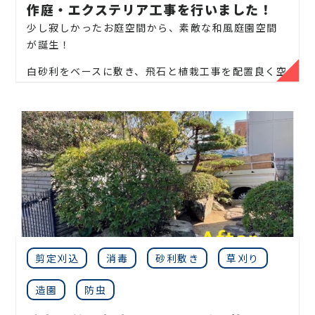
作庭・エクステリア工事を行いました！
少し寂しかったお庭空間から、素敵な和風庭園空間
が誕生！
白砂利をベースに敷き、飛石と植栽工事を配置良く空
間設計してみました。
これからのお家時間や、お庭を眺める時間が素敵な
空間になるといいですね。
小さなスペースでの外構・エクステリア工事や、お客
様のご要望に合ったお庭作りはぜひ庭真までご相談
ください。
当社では庭木の剪定、伐採、草刈り、抜根はもちろん
のこと外構工事やエクステリア工事まで自社で一気
通貫で行っております。無駄なコストは削減し、お客
剪定刈込
消毒
砂利敷き
草刈り
様に寄り添った作業を提案しております。
お庭のことなら
伐採サポートセンター
にお気軽にご
造園
防虫
連絡ください！