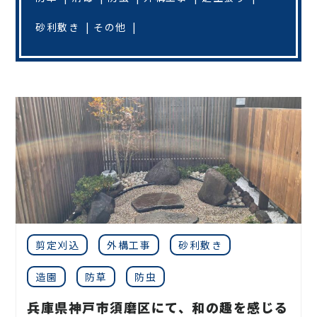
砂利敷き
その他
剪定刈込
外構工事
砂利敷き
造園
防草
防虫
兵庫県神戸市須磨区にて、和の趣を感じる