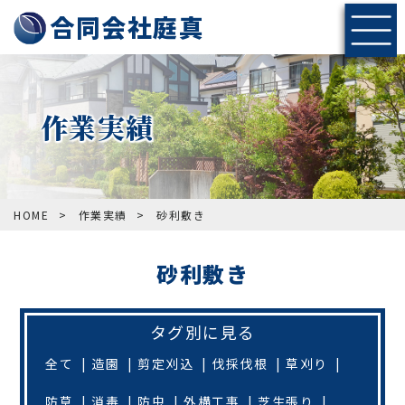
神戸・北摂エリアの伐採・剪定なら合同会社庭真へ
合同会社庭真
作業実績
HOME
>
作業実績
>
砂利敷き
砂利敷き
タグ別に見る
全て
造園
剪定刈込
伐採伐根
草刈り
防草
消毒
防虫
外構工事
芝生張り