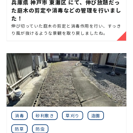
兵庫県 神戸市 東灘区 にて、伸び放題だっ
お庭や木に関するお悩みに全力でご対応させて頂き
た庭木の剪定や消毒などの管理を行いまし
ます。
た！
見積りは無料ですので、相場などのお問い合わせやご
伸び切っていた庭木の剪定と消毒作用を行い、すっき
相談はお気軽にご連絡ください。
り風が抜けるような景観を取り戻しましたね。
【 お問い合わせで多くいただく、お悩み内容】
時期に応じて定期的なお手入れをしてあげることで、
・ベランダまで伸びしまった、高さの木を伐採してほ
景観が良くなるだけではなく害虫予防にもなります。
しい
小さな木１本から定期的なお庭のお手入れまでぜひ
・2階の屋根まで伸びている木を伐採してほしい
庭真までご用命ください。
・電線まで木が伸び、危ないから木を伐採してほし
い
・隣の家まで木が伸びてしまいクレームを受けたの
当社では庭木の剪定、伐採、草刈り、抜根はもちろん
で伐採してほしい
のこと外構工事やエクステリア工事まで自社で一気
・庭の生垣の２〜６本、木を切って欲しい、伐採して
・庭木の剪定
通貫で行っております。
ほしい
無駄なコストは削減し、お客様に寄り添った作業を
・マンションなどの敷地林の伐採をしてほしい（一
消毒
砂利敷き
草刈り
造園
・庭木の刈り込み
提案しております。
本〜数十本までの大型案件でも対応可）
・庭の芝刈り
お庭のことなら
伐採サポートセンター
にお気軽にご
防草
防虫