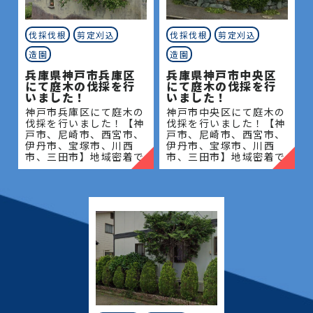
みにしっかりお答えして様々な問題を解決し、お客
伐採、ソテツ 伐採、松の木 伐採、桜の 木 伐採、シ
様の大切な緑の空間をしっかりお守りさせていただ
ュロ の 木 伐採、シマトネリコ 伐採、大木 伐採 費
【詳細】
伐採伐根
剪定刈込
伐採伐根
剪定刈込
【対応エリア】
きます。
用、高く なり すぎ た 木 剪定、特殊 伐採 費用、山
兵庫県 神戸市 伐採、兵庫県神戸市北区 伐採、
造園
造園
庭木や植木などの緑はすべて生き物ですので、それら
の 木 の 伐採、立木 伐採、庭木 伐採 業者、植木 伐
兵庫県：神戸市(東灘区、灘区、中央区、兵庫区、長
兵庫県神戸市西区 伐採、兵庫県神戸市東灘区 伐
の魅力を引き出すためには、時間と手間をかける必
兵庫県神戸市兵庫区
兵庫県神戸市中央区
採、大木 伐採 業者、神社 の 木 伐採、竹 伐採、
田区、須磨区、垂水区、北区、西区)、尼崎市、西宮
にて庭木の伐採を行
にて庭木の伐採を行
採、兵庫県神戸市灘区 伐採、兵庫県神戸市中央
要があります。
10m の 木 伐採、11m の 木 伐採、12m の 木 伐
いました！
いました！
市、芦屋市
区 伐採、兵庫県神戸市兵庫区 伐採、兵庫県神戸
採、13m の 木 伐採、14m の 木 伐採、15m の 木
神戸市兵庫区にて庭木の
神戸市中央区にて庭木の
豊富な経験と知識を活かして、皆様のお庭の魅力を最
市長田区 伐採、兵庫県神戸市須磨区 伐採、兵庫
伐採を行いました！【神
伐採を行いました！【神
伐採、16m の 木 伐採、17m の 木 伐採、19m の
大限に活かせるよう、しっかりサポートさせていた
戸市、尼崎市、西宮市、
戸市、尼崎市、西宮市、
県神戸市垂水区 伐採、尼崎市 伐採、尼崎市 潮
木 伐採、20m の 木 伐採
伊丹市、宝塚市、川西
伊丹市、宝塚市、川西
だきます。
【詳細】
江 伐採、尼崎市 上坂部 伐採、尼崎市 南塚口
市、三田市】地域密着で
市、三田市】地域密着で
お庭や緑に関する疑問には相談に乗り、気になる料金
伐採・抜根・剪定・草刈
伐採・抜根・剪定・草刈
町 伐採、芦屋市 伐採、芦屋市 朝日が丘町 伐
兵庫県 神戸市 伐採、兵庫県神戸市北区 伐採、
りなどのお庭のこと、造
りなどのお庭のこと、造
についても正確なお見積りを提出させていただきま
採、芦屋市 翠ヶ丘町 伐採、芦屋市 岩園町 伐
園・植木屋をお探しなら
園・植木屋をお探しなら
兵庫県神戸市西区 伐採、兵庫県神戸市東灘区 伐
す。
当社にご相談ください！
当社にご相談ください！
採、西宮市 伐採、西宮市 高須町 伐採、西宮
採、兵庫県神戸市灘区 伐採、兵庫県神戸市中央
当社
当社
まずはお気軽に何なりとお問合せください。
市 西宮浜 伐採、西宮市 枝川町 伐採、伊丹
区 伐採、兵庫県神戸市兵庫区 伐採、兵庫県神戸
市 伐採、宝塚市 伐採、川西市 伐採、三田市
市長田区 伐採、兵庫県神戸市須磨区 伐採、兵庫
伐採、庭木 伐採、木の伐採、伐採、伐採 木、危険木
県神戸市垂水区 伐採、尼崎市 伐採、尼崎市 潮
【対応エリア】
伐採、支障木、支障木 伐採、特殊 伐採、竹林 伐採、
江 伐採、尼崎市 上坂部 伐採、尼崎市 南塚口
立木 伐採、高木 伐採、大木 伐採、伐採 料金、樹木
町 伐採、芦屋市 伐採、芦屋市 朝日が丘町 伐
兵庫県：神戸市(東灘区、灘区、中央区、兵庫区、長
の 伐採、木 の 伐採 費用、樹木 の 撤去、伐採 料
採、芦屋市 翠ヶ丘町 伐採、芦屋市 岩園町 伐