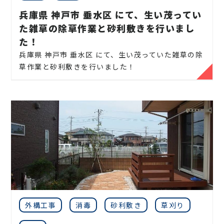
連絡ください！
・庭の除草
兵庫県 神戸市 垂水区 にて、生い茂ってい
お庭や木に関するお悩みに全力でご対応させて頂き
た雑草の除草作業と砂利敷きを行いまし
・庭の草刈り
ます。
た！
・枝落とし
見積りは無料ですので、相場などのお問い合わせやご
兵庫県 神戸市 垂水区 にて、生い茂っていた雑草の除
相談はお気軽にご連絡ください。
草作業と砂利敷きを行いました！
・神社やお寺のご神木まで対応します
【 お問い合わせで多くいただく、お悩み内容】
【 神戸 エリア】神戸市、尼崎市、芦屋市、西宮市、
・ベランダまで伸びしまった、高さの木を伐採してほ
宝塚市、三田市、川西市、伊丹市
雑草が伸び放題になって、お困りの方はたくさんおら
しい
れることでしょう。
【
北摂エリア
】
豊中市、箕面市、池田市、吹田市、
・2階の屋根まで伸びている木を伐採してほしい
ついつい長い間放置している方も多いわけですが、
茨木市、高槻市、枚方市、摂津市、寝屋川市、交野
・電線まで木が伸び、危ないから木を伐採してほし
雑草を伸び放題にしておくことには多くのリスクを
市
い
伴います。
・隣の家まで木が伸びてしまいクレームを受けたの
地域密着で伐採・剪定などの造園屋、植木屋をお探
景観を損ねることはもちろんですが、生い茂った雑草
で伐採してほしい
しなら
には害虫が集まりやすくなり、近隣トラブルを引き起
・庭の生垣の２〜６本、木を切って欲しい、伐採して
こしてしまった事例もあります。
・庭木の剪定
【お庭専門店】
伐採サポートセンター
にご相談くだ
ほしい
さい。
・マンションなどの敷地林の伐採をしてほしい（一
外構工事
消毒
砂利敷き
草刈り
・庭木の刈り込み
当社では庭木の剪定、伐採、草刈り、抜根はもちろん
定期的にしっかり草刈りを行えば、美しいお庭の景
本〜数十本までの大型案件でも対応可）
のこと外構工事やエクステリア工事まで自社で一気
外構工事・エクステリア工事も一式ご対応可能で