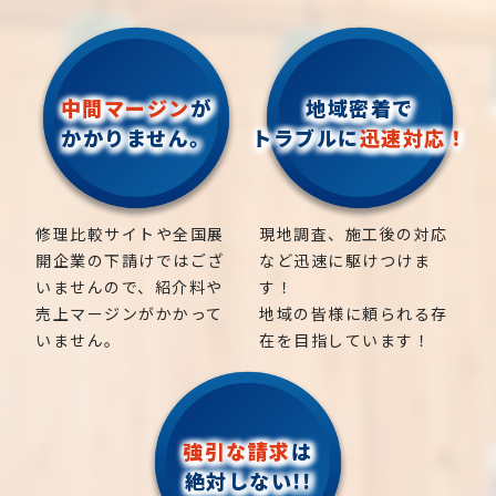
・庭の除草
10m の 木 伐採、11m の 木 伐採、12m の 木 伐
大限に活かせるよう、しっかりサポートさせていた
【 お問い合わせで多くいただく、お悩み内容】
町 伐採、芦屋市 伐採、芦屋市 朝日が丘町 伐
その他エリアのお問い合わせもお気軽にご連絡くだ
採、13m の 木 伐採、14m の 木 伐採、15m の 木
だきます。
・ベランダまで伸びしまった、高さの木を伐採してほ
・庭の草刈り
採、芦屋市 翠ヶ丘町 伐採、芦屋市 岩園町 伐
さい！
伐採、16m の 木 伐採、17m の 木 伐採、19m の
お庭や緑に関する疑問には相談に乗り、気になる料金
しい
採、西宮市 伐採、西宮市 高須町 伐採、西宮
木 伐採、20m の 木 伐採
・枝落とし
についても正確なお見積りを提出させていただきま
・2階の屋根まで伸びている木を伐採してほしい
市 西宮浜 伐採、西宮市 枝川町 伐採、伊丹
中間マージン
が
地域密着で
す。
・電線まで木が伸び、危ないから木を伐採してほし
市 伐採、宝塚市 伐採、川西市 伐採、三田市
・神社やお寺のご神木まで対応します
かかりません。
トラブルに
迅速対応！
地域密着で伐採・剪定などの造園屋、植木屋をお探
まずはお気軽に何なりとお問合せください。
い
伐採、庭木 伐採、木の伐採、伐採、伐採 木、危険木
しなら
【 神戸 エリア】神戸市、尼崎市、芦屋市、西宮市、
・隣の家まで木が伸びてしまいクレームを受けたの
伐採、支障木、支障木 伐採、特殊 伐採、竹林 伐採、
宝塚市、三田市、川西市、伊丹市
で伐採してほしい
立木 伐採、高木 伐採、大木 伐採、伐採 料金、樹木
【お庭専門店】
伐採サポートセンター
にご相談くだ
・庭の生垣の２〜６本、木を切って欲しい、伐採して
【対応エリア】
の 伐採、木 の 伐採 費用、樹木 の 撤去、伐採 料
さい。
修理比較サイトや全国展
現地調査、施工後の対応
【
北摂エリア
】
豊中市、箕面市、池田市、吹田市、
・庭木の剪定
ほしい
金、庭木 伐採 価格、高い 木 を 切る、アーボ リス
開企業の下請けではござ
など迅速に駆けつけま
茨木市、高槻市、枚方市、摂津市、寝屋川市、交野
兵庫県：神戸市(東灘区、灘区、中央区、兵庫区、長
外構工事・エクステリア工事も一式ご対応可能で
・マンションなどの敷地林の伐採をしてほしい（一
・庭木の刈り込み
ト、木 の 伐採 業者、伐採 費用、庭 の 木 の 伐採 値
いませんので、紹介料や
す！
市
田区、須磨区、垂水区、北区、西区)、尼崎市、西宮
す！
本〜数十本までの大型案件でも対応可）
段、樹木 伐採 費用、 高く なり すぎ た 木 剪定、巨
売上マージンがかかって
地域の皆様に頼られる存
市、芦屋市
・庭の芝刈り
地域密着で伐採・剪定などの造園屋、植木屋をお探
木 の 伐採、20m ケヤキ 伐採 、処分 費用、杉 伐
いません。
在を目指しています！
そのほかの作業事例はこちら
しなら
採、ケヤキ 伐採、欅 伐採、クスノキ 伐採、ヒノキ
・庭の除草
庭真は、気軽に何でも相談できる豊田・岡崎エリア
伐採、ソテツ 伐採、松の木 伐採、桜の 木 伐採、シ
【お庭専門店】
伐採サポートセンター
にご相談くだ
【詳細】
・庭の草刈り
での植木屋さんとして、地域の皆様のお庭のお悩みに
ュロ の 木 伐採、シマトネリコ 伐採、大木 伐採 費
さい。
しっかりお答えして様々な問題を解決し、お客様の
用、高く なり すぎ た 木 剪定、特殊 伐採 費用、山
強引な請求
は
兵庫県 神戸市 伐採、兵庫県神戸市北区 伐採、
・枝落とし
大切な緑の空間をしっかりお守りさせていただきま
外構工事・エクステリア工事も一式ご対応可能で
の 木 の 伐採、立木 伐採、庭木 伐採 業者、植木 伐
兵庫県神戸市西区 伐採、兵庫県神戸市東灘区 伐
絶対しない!!
す。
・神社やお寺のご神木まで対応します