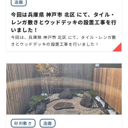
観を常に保つことができることはもちろん、他の草
・庭の芝刈り
造園
通貫で行っております。
す！
花にも悪影響を与えず、健康な発育を促すことができ
無駄なコストは削減し、お客様に寄り添った作業を
・庭の除草
今回は兵庫県 神戸市 北区 にて、タイル・
ます。
そのほかの作業事例はこちら
提案しております。
レンガ敷きとウッドデッキの設置工事を行
・庭の草刈り
お庭のことなら
伐採サポートセンター
にお気軽にご
庭真は、気軽に何でも相談できる 神戸 ・ 北摂 エリ
いました！
連絡ください！
アでの植木屋さんとして、地域の皆様のお庭のお悩み
・枝落とし
今回は、兵庫県 神戸市 北区 にて、タイル・レンガ敷
にしっかりお答えして様々な問題を解決し、お客様
お庭や木に関するお悩みに全力でご対応させて頂き
きとウッドデッキの設置工事を行いました！
・神社やお寺のご神木まで対応します
の大切な緑の空間をしっかりお守りさせていただき
ます。
ます。
【 神戸 エリア】神戸市、尼崎市、芦屋市、西宮市、
見積りは無料ですので、相場などのお問い合わせやご
庭木や植木などの緑はすべて生き物ですので、それら
宝塚市、三田市、川西市、伊丹市
自然を感じつつ、暮らしに彩りを与えてくれるウッド
相談はお気軽にご連絡ください。
の魅力を引き出すためには、時間と手間をかける必
デッキの設置工事も行っております。
【
北摂エリア
】
豊中市、箕面市、池田市、吹田市、
要があります。
【 お問い合わせで多くいただく、お悩み内容】
茨木市、高槻市、枚方市、摂津市、寝屋川市、交野
ご依頼の際は、お客様がお持ちの理想のイメージ
・ベランダまで伸びしまった、高さの木を伐採してほ
豊富な経験と知識を活かして、皆様のお庭の魅力を最
市
を、何でもお気軽にご相談ください。お客様のご要
しい
大限に活かせるよう、しっかりサポートさせていた
望も踏まえたうえで、土地柄やお住まいの環境に合わ
地域密着で伐採・剪定などの造園屋、植木屋をお探
・2階の屋根まで伸びている木を伐採してほしい
だきます。
せた最適な素材のご提案・施工を行います。
しなら
・電線まで木が伸び、危ないから木を伐採してほし
お庭や緑に関する疑問には相談に乗り、気になる料金
い
についても正確なお見積りを提出させていただきま
当社では庭木の剪定、伐採、草刈り、抜根はもちろん
【お庭専門店】
伐採サポートセンター
にご相談くだ
・隣の家まで木が伸びてしまいクレームを受けたの
す。
のこと外構工事やエクステリア工事まで自社で一気
さい。
砂利敷き
造園
で伐採してほしい
まずはお気軽に何なりとお問合せください。