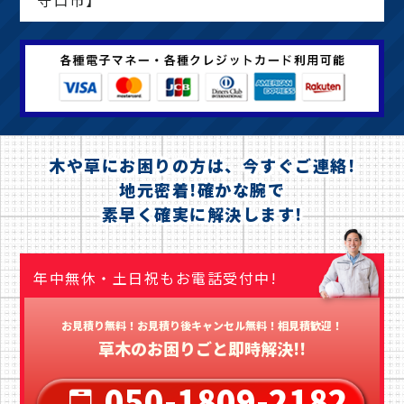
守口市】
木や草にお困りの方は、今すぐご連絡!
地元密着!確かな腕で
素早く確実に解決します!
年中無休・土日祝もお電話受付中!
お見積り無料！お見積り後キャンセル無料！相見積歓迎！
草木のお困りごと即時解決!!
050-1809-2182