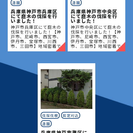
造園
造園
兵庫県神戸市兵庫区
兵庫県神戸市中央区
にて庭木の伐採を行
にて庭木の伐採を行
いました！
いました！
神戸市兵庫区にて庭木の
神戸市中央区にて庭木の
伐採を行いました！【神
伐採を行いました！【神
戸市、尼崎市、西宮市、
戸市、尼崎市、西宮市、
伊丹市、宝塚市、川西
伊丹市、宝塚市、川西
市、三田市】地域密着で
市、三田市】地域密着で
伐採・抜根・剪定・草刈
伐採・抜根・剪定・草刈
りなどのお庭のこと、造
りなどのお庭のこと、造
園・植木屋をお探しなら
園・植木屋をお探しなら
当社にご相談ください！
当社にご相談ください！
当社
当社
伐採伐根
剪定刈込
造園
兵庫県神戸市灘区に