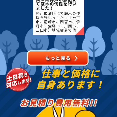
て庭木の伐採を行い
ました！
神戸市灘区にて庭木の伐
採を行いました！【神戸
市、尼崎市、西宮市、伊
丹市、宝塚市、川西市、
三田市】地域密着で伐
採・抜根・剪定・草刈り
などのお庭のこと、造
園・植木屋をお探しなら
当社にご相談ください！
当社で
仕事と価格に
自身あります！
お見積り費用無料!!