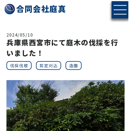
神戸・北摂エリアの伐採・剪定なら合同会社庭真へ
合同会社庭真
2024/05/10
兵庫県西宮市にて庭木の伐採を行
いました！
伐採伐根
剪定刈込
造園