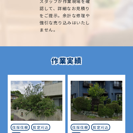
スタッフが作業現場を確
認して、詳細なお見積り
をご提示。余計な修理や
強引な売り込みはいたし
ません。
作業実績
伐採伐根
剪定刈込
伐採伐根
剪定刈込