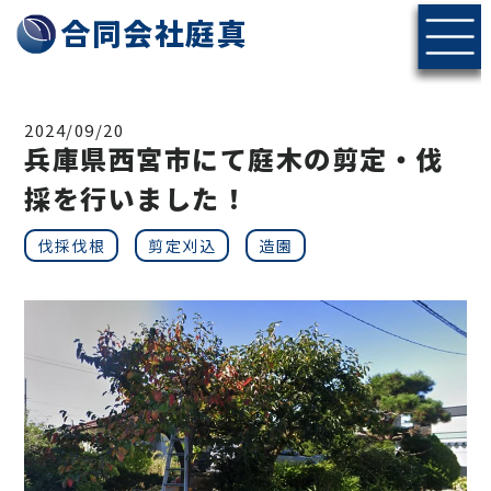
神戸・北摂エリアの伐採・剪定なら合同会社庭真へ
合同会社庭真
2024/09/20
兵庫県西宮市にて庭木の剪定・伐
採を行いました！
伐採伐根
剪定刈込
造園