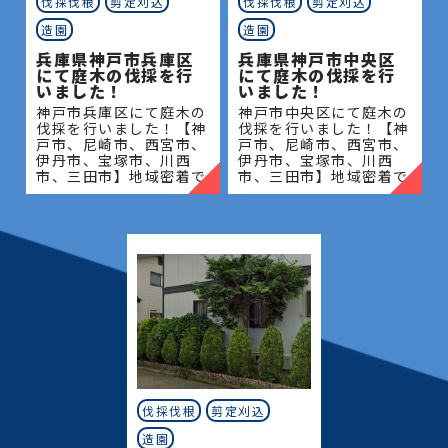
伐採伐根
剪定刈込
伐採伐根
剪定刈込
造園
造園
兵庫県神戸市兵庫区
兵庫県神戸市中央区
にて庭木の伐採を行
にて庭木の伐採を行
いました！
いました！
神戸市兵庫区にて庭木の
神戸市中央区にて庭木の
伐採を行いました！【神
伐採を行いました！【神
戸市、尼崎市、西宮市、
戸市、尼崎市、西宮市、
伊丹市、宝塚市、川西
伊丹市、宝塚市、川西
市、三田市】地域密着で
市、三田市】地域密着で
伐採・抜根・剪定・草刈
伐採・抜根・剪定・草刈
りなどのお庭のこと、造
りなどのお庭のこと、造
園・植木屋をお探しなら
園・植木屋をお探しなら
当社にご相談ください！
当社にご相談ください！
当社
当社
伐採伐根
剪定刈込
造園