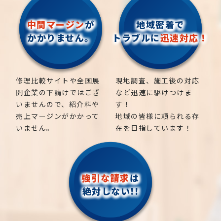
中間マージン
が
地域密着で
かかりません。
トラブルに
迅速対応！
修理比較サイトや全国展
現地調査、施工後の対応
開企業の下請けではござ
など迅速に駆けつけま
いませんので、紹介料や
す！
売上マージンがかかって
地域の皆様に頼られる存
いません。
在を目指しています！
強引な請求
は
絶対しない!!