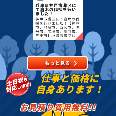
兵庫県神戸市灘区に
て庭木の伐採を行い
ました！
神戸市灘区にて庭木の伐
採を行いました！【神戸
市、尼崎市、西宮市、伊
丹市、宝塚市、川西市、
三田市】地域密着で伐
採・抜根・剪定・草刈り
などのお庭のこと、造
園・植木屋をお探しなら
当社にご相談ください！
当社で
仕事と価格に
自身あります！
お見積り費用無料!!