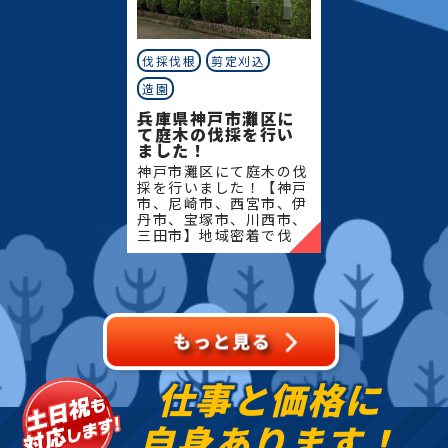
伐採伐根
剪定刈込
造園
兵庫県神戸市灘区に
て庭木の伐採を行い
ました！
神戸市灘区にて庭木の伐
採を行いました！【神戸
市、尼崎市、西宮市、伊
丹市、宝塚市、川西市、
三田市】地域密着で伐
採・抜根・剪定・草刈り
などのお庭のこと、造
園・植木屋をお探しなら
当社にご相談ください！
当社で
仕事と価格に
自身あります！