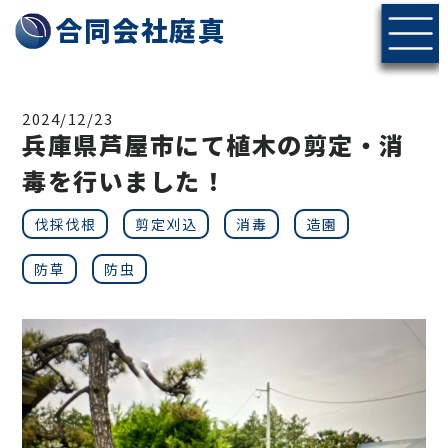
神戸・北摂エリアの伐採・剪定なら合同会社庭真へ
合同会社庭真
2024/12/23
兵庫県芦屋市にて植木の剪定・消
毒を行いました！
伐採伐根
剪定刈込
消毒
造園
防草
防虫