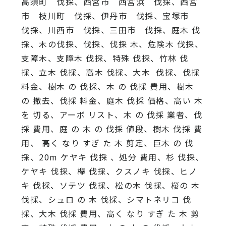
高須町 伐採、西宮市 西宮浜 伐採、西宮
市 枝川町 伐採、伊丹市 伐採、宝塚市
伐採、川西市 伐採、三田市 伐採、庭木 伐
採、木の伐採、伐採、伐採 木、危険木 伐採、
支障木、支障木 伐採、特殊 伐採、竹林 伐
採、立木 伐採、高木 伐採、大木 伐採、伐採
料金、樹木 の 伐採、木 の 伐採 費用、樹木
の 撤去、伐採 料金、庭木 伐採 価格、高い 木
を 切る、アーボ リスト、木 の 伐採 業者、伐
採 費用、庭 の 木 の 伐採 値段、樹木 伐採 費
用、 高く なり すぎ た 木 剪定、巨木 の 伐
採、20m ケヤキ 伐採 、処分 費用、杉 伐採、
ケヤキ 伐採、欅 伐採、クスノキ 伐採、ヒノ
キ 伐採、ソテツ 伐採、松の木 伐採、桜の 木
伐採、シュロ の 木 伐採、シマトネリコ 伐
採、大木 伐採 費用、高く なり すぎ た 木 剪