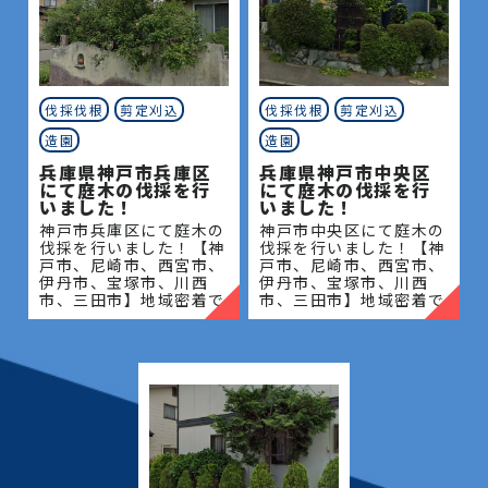
伐採伐根
剪定刈込
伐採伐根
剪定刈込
造園
造園
兵庫県神戸市兵庫区
兵庫県神戸市中央区
にて庭木の伐採を行
にて庭木の伐採を行
いました！
いました！
神戸市兵庫区にて庭木の
神戸市中央区にて庭木の
伐採を行いました！【神
伐採を行いました！【神
戸市、尼崎市、西宮市、
戸市、尼崎市、西宮市、
伊丹市、宝塚市、川西
伊丹市、宝塚市、川西
市、三田市】地域密着で
市、三田市】地域密着で
伐採・抜根・剪定・草刈
伐採・抜根・剪定・草刈
りなどのお庭のこと、造
りなどのお庭のこと、造
園・植木屋をお探しなら
園・植木屋をお探しなら
当社にご相談ください！
当社にご相談ください！
当社
当社