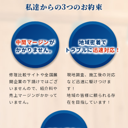
私達からの3つのお約束
中間マージン
が
地域密着で
かかりません。
トラブルに
迅速対応！
修理比較サイトや全国展
現地調査、施工後の対応
開企業の下請けではござ
など迅速に駆けつけま
いませんので、紹介料や
す！
売上マージンがかかって
地域の皆様に頼られる存
いません。
在を目指しています！