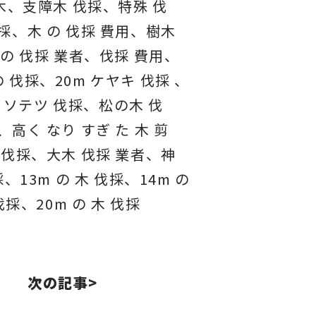
、支障木 伐採、特殊 伐
採、木 の 伐採 費用、樹木
 の 伐採 業者、伐採 費用、
の 伐採、20m ケヤキ 伐採 、
、ソテツ 伐採、松の木 伐
高く なり すぎ た 木 剪
 伐採、大木 伐採 業者、神
採、13m の 木 伐採、14m の
伐採、20m の 木 伐採
次の記事>