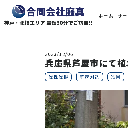
神戸・北摂エリアの伐採・剪定なら合同会社庭真へ
合同会社庭真
ホーム
サー
神戸・北摂エリア 最短30分でご訪問!!
2023/12/06
兵庫県芦屋市にて植
伐採伐根
剪定刈込
造園