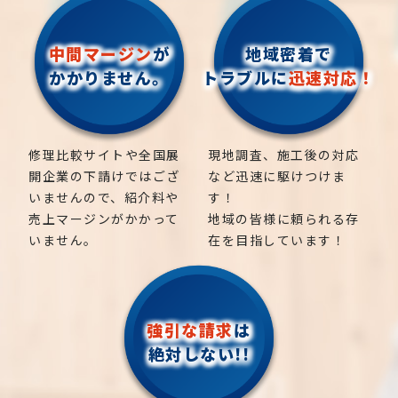
中間マージン
が
地域密着で
かかりません。
トラブルに
迅速対応！
修理比較サイトや全国展
現地調査、施工後の対応
開企業の下請けではござ
など迅速に駆けつけま
いませんので、紹介料や
す！
売上マージンがかかって
地域の皆様に頼られる存
いません。
在を目指しています！
強引な請求
は
絶対しない!!