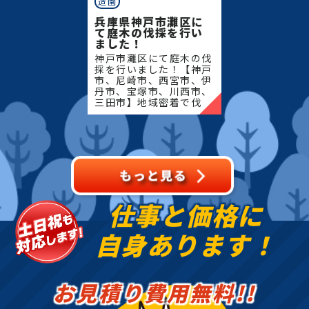
造園
兵庫県神戸市灘区に
て庭木の伐採を行い
ました！
神戸市灘区にて庭木の伐
採を行いました！【神戸
市、尼崎市、西宮市、伊
丹市、宝塚市、川西市、
三田市】地域密着で伐
採・抜根・剪定・草刈り
などのお庭のこと、造
園・植木屋をお探しなら
当社にご相談ください！
当社で
仕事と価格に
自身あります！
お見積り費用無料!!