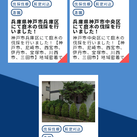
伐採伐根
剪定刈込
伐採伐根
剪定刈込
造園
造園
兵庫県神戸市兵庫区
兵庫県神戸市中央区
にて庭木の伐採を行
にて庭木の伐採を行
いました！
いました！
神戸市兵庫区にて庭木の
神戸市中央区にて庭木の
伐採を行いました！【神
伐採を行いました！【神
戸市、尼崎市、西宮市、
戸市、尼崎市、西宮市、
伊丹市、宝塚市、川西
伊丹市、宝塚市、川西
市、三田市】地域密着で
市、三田市】地域密着で
伐採・抜根・剪定・草刈
伐採・抜根・剪定・草刈
りなどのお庭のこと、造
りなどのお庭のこと、造
園・植木屋をお探しなら
園・植木屋をお探しなら
当社にご相談ください！
当社にご相談ください！
当社
当社
伐採伐根
剪定刈込