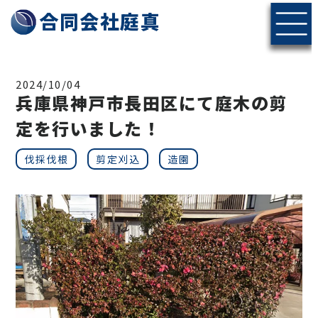
神戸・北摂エリアの伐採・剪定なら合同会社庭真へ
合同会社庭真
2024/10/04
兵庫県神戸市長田区にて庭木の剪
定を行いました！
伐採伐根
剪定刈込
造園