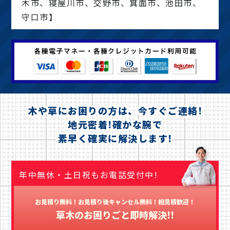
木市、寝屋川市、交野市、箕面市、池田市、
守口市】
木や草にお困りの方は、今すぐご連絡!
地元密着!確かな腕で
素早く確実に解決します!
年中無休・土日祝もお電話受付中!
お見積り無料！お見積り後キャンセル無料！相見積歓迎！
草木のお困りごと即時解決!!