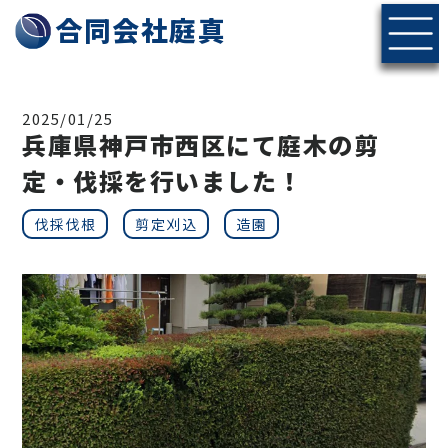
神戸・北摂エリアの伐採・剪定なら合同会社庭真へ
合同会社庭真
2025/01/25
兵庫県神戸市西区にて庭木の剪
定・伐採を行いました！
伐採伐根
剪定刈込
造園