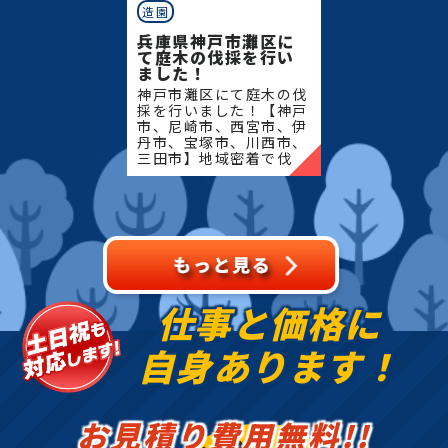
造園
兵庫県神戸市灘区に
て庭木の伐採を行い
ました！
神戸市灘区にて庭木の伐
採を行いました！【神戸
市、尼崎市、西宮市、伊
丹市、宝塚市、川西市、
三田市】地域密着で伐
採・抜根・剪定・草刈り
などのお庭のこと、造
園・植木屋をお探しなら
当社にご相談ください！
当社で
仕事と価格に
自身あります！
お見積り費用無料!!