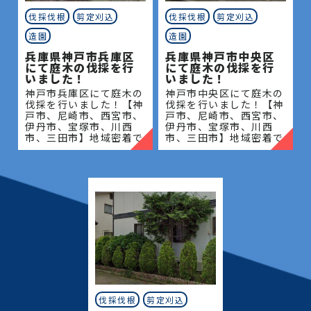
伐採伐根
剪定刈込
伐採伐根
剪定刈込
造園
造園
兵庫県神戸市兵庫区
兵庫県神戸市中央区
にて庭木の伐採を行
にて庭木の伐採を行
いました！
いました！
神戸市兵庫区にて庭木の
神戸市中央区にて庭木の
伐採を行いました！【神
伐採を行いました！【神
戸市、尼崎市、西宮市、
戸市、尼崎市、西宮市、
伊丹市、宝塚市、川西
伊丹市、宝塚市、川西
市、三田市】地域密着で
市、三田市】地域密着で
伐採・抜根・剪定・草刈
伐採・抜根・剪定・草刈
りなどのお庭のこと、造
りなどのお庭のこと、造
園・植木屋をお探しなら
園・植木屋をお探しなら
当社にご相談ください！
当社にご相談ください！
当社
当社
伐採伐根
剪定刈込