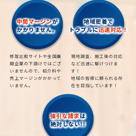
中間マージン
が
地域密着で
かかりません。
トラブルに
迅速対応！
修理比較サイトや全国展
現地調査、施工後の対応
開企業の下請けではござ
など迅速に駆けつけま
いませんので、紹介料や
す！
売上マージンがかかって
地域の皆様に頼られる存
いません。
在を目指しています！
強引な請求
は
絶対しない!!