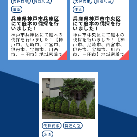
伐採伐根
剪定刈込
伐採伐根
剪定刈込
造園
造園
兵庫県神戸市兵庫区
兵庫県神戸市中央区
にて庭木の伐採を行
にて庭木の伐採を行
いました！
いました！
神戸市兵庫区にて庭木の
神戸市中央区にて庭木の
伐採を行いました！【神
伐採を行いました！【神
戸市、尼崎市、西宮市、
戸市、尼崎市、西宮市、
伊丹市、宝塚市、川西
伊丹市、宝塚市、川西
市、三田市】地域密着で
市、三田市】地域密着で
伐採・抜根・剪定・草刈
伐採・抜根・剪定・草刈
りなどのお庭のこと、造
りなどのお庭のこと、造
園・植木屋をお探しなら
園・植木屋をお探しなら
当社にご相談ください！
当社にご相談ください！
当社
当社
伐採伐根
剪定刈込
造園