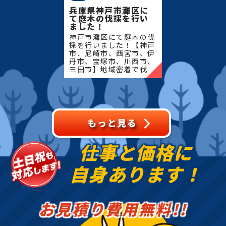
兵庫県神戸市灘区に
て庭木の伐採を行い
ました！
神戸市灘区にて庭木の伐
採を行いました！【神戸
市、尼崎市、西宮市、伊
丹市、宝塚市、川西市、
三田市】地域密着で伐
採・抜根・剪定・草刈り
などのお庭のこと、造
園・植木屋をお探しなら
当社にご相談ください！
当社で
仕事と価格に
自身あります！
お見積り費用無料!!