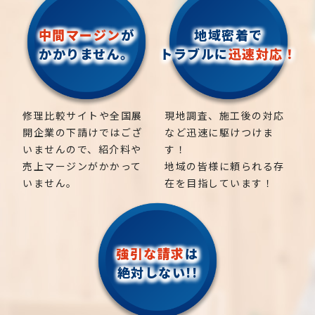
中間マージン
が
地域密着で
かかりません。
トラブルに
迅速対応！
修理比較サイトや全国展
現地調査、施工後の対応
開企業の下請けではござ
など迅速に駆けつけま
いませんので、紹介料や
す！
売上マージンがかかって
地域の皆様に頼られる存
いません。
在を目指しています！
強引な請求
は
絶対しない!!