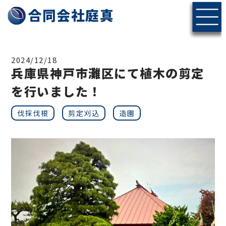
神戸・北摂エリアの伐採・剪定なら合同会社庭真へ
合同会社庭真
2024/12/18
兵庫県神戸市灘区にて植木の剪定
を行いました！
伐採伐根
剪定刈込
造園