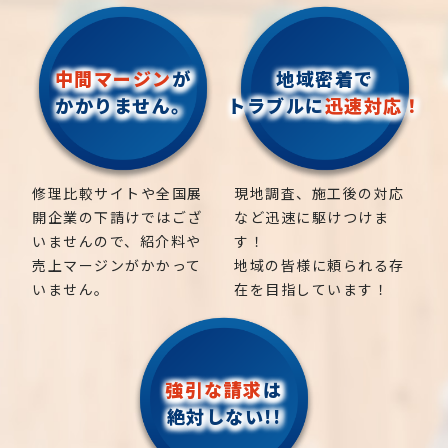
中間マージン
が
地域密着で
かかりません。
トラブルに
迅速対応！
修理比較サイトや全国展
現地調査、施工後の対応
開企業の下請けではござ
など迅速に駆けつけま
いませんので、紹介料や
す！
売上マージンがかかって
地域の皆様に頼られる存
いません。
在を目指しています！
強引な請求
は
絶対しない!!