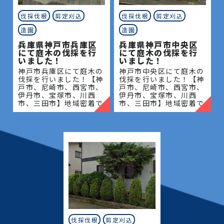
伐採伐根
剪定刈込
伐採伐根
剪定刈込
造園
造園
兵庫県神戸市兵庫区
兵庫県神戸市中央区
にて庭木の伐採を行
にて庭木の伐採を行
いました！
いました！
神戸市兵庫区にて庭木の
神戸市中央区にて庭木の
伐採を行いました！【神
伐採を行いました！【神
戸市、尼崎市、西宮市、
戸市、尼崎市、西宮市、
伊丹市、宝塚市、川西
伊丹市、宝塚市、川西
市、三田市】地域密着で
市、三田市】地域密着で
伐採・抜根・剪定・草刈
伐採・抜根・剪定・草刈
りなどのお庭のこと、造
りなどのお庭のこと、造
園・植木屋をお探しなら
園・植木屋をお探しなら
当社にご相談ください！
当社にご相談ください！
当社
当社
伐採伐根
剪定刈込