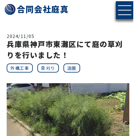
神戸・北摂エリアの伐採・剪定なら合同会社庭真へ
合同会社庭真
2024/11/05
兵庫県神戸市東灘区にて庭の草刈
りを行いました！
外構工事
草刈り
造園