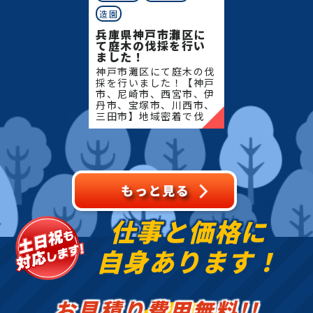
造園
兵庫県神戸市灘区に
て庭木の伐採を行い
ました！
神戸市灘区にて庭木の伐
採を行いました！【神戸
市、尼崎市、西宮市、伊
丹市、宝塚市、川西市、
三田市】地域密着で伐
採・抜根・剪定・草刈り
などのお庭のこと、造
園・植木屋をお探しなら
当社にご相談ください！
当社で
仕事と価格に
自身あります！
お見積り費用無料!!