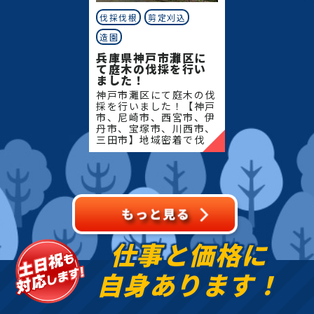
伐採伐根
剪定刈込
造園
兵庫県神戸市灘区に
て庭木の伐採を行い
ました！
神戸市灘区にて庭木の伐
採を行いました！【神戸
市、尼崎市、西宮市、伊
丹市、宝塚市、川西市、
三田市】地域密着で伐
採・抜根・剪定・草刈り
などのお庭のこと、造
園・植木屋をお探しなら
当社にご相談ください！
当社で
仕事と価格に
自身あります！