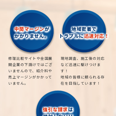
中間マージン
が
地域密着で
かかりません。
トラブルに
迅速対応！
修理比較サイトや全国展
現地調査、施工後の対応
開企業の下請けではござ
など迅速に駆けつけま
いませんので、紹介料や
す！
売上マージンがかかって
地域の皆様に頼られる存
いません。
在を目指しています！
強引な請求
は