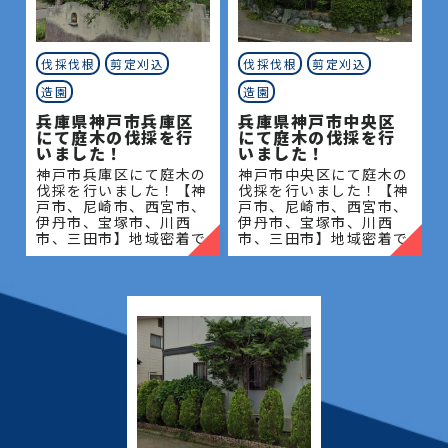
伐採伐根
剪定刈込
伐採伐根
剪定刈込
造園
造園
兵庫県神戸市兵庫区
兵庫県神戸市中央区
にて庭木の伐採を行
にて庭木の伐採を行
いました！
いました！
神戸市兵庫区にて庭木の
神戸市中央区にて庭木の
伐採を行いました！【神
伐採を行いました！【神
戸市、尼崎市、西宮市、
戸市、尼崎市、西宮市、
伊丹市、宝塚市、川西
伊丹市、宝塚市、川西
市、三田市】地域密着で
市、三田市】地域密着で
伐採・抜根・剪定・草刈
伐採・抜根・剪定・草刈
りなどのお庭のこと、造
りなどのお庭のこと、造
園・植木屋をお探しなら
園・植木屋をお探しなら
当社にご相談ください！
当社にご相談ください！
当社
当社