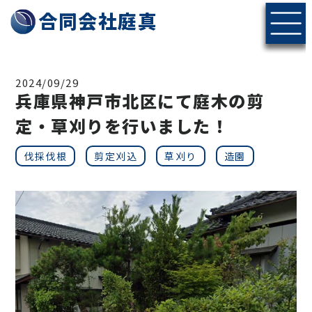
神戸・北摂エリアの伐採・剪定なら合同会社庭真へ
合同会社庭真
2024/09/29
兵庫県神戸市北区にて庭木の剪
定・草刈りを行いました！
伐採伐根
剪定刈込
草刈り
造園