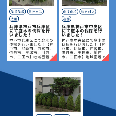
伐採伐根
剪定刈込
伐採伐根
剪定刈込
造園
造園
兵庫県神戸市兵庫区
兵庫県神戸市中央区
にて庭木の伐採を行
にて庭木の伐採を行
いました！
いました！
神戸市兵庫区にて庭木の
神戸市中央区にて庭木の
伐採を行いました！【神
伐採を行いました！【神
戸市、尼崎市、西宮市、
戸市、尼崎市、西宮市、
伊丹市、宝塚市、川西
伊丹市、宝塚市、川西
市、三田市】地域密着で
市、三田市】地域密着で
伐採・抜根・剪定・草刈
伐採・抜根・剪定・草刈
りなどのお庭のこと、造
りなどのお庭のこと、造
園・植木屋をお探しなら
園・植木屋をお探しなら
当社にご相談ください！
当社にご相談ください！
当社
当社