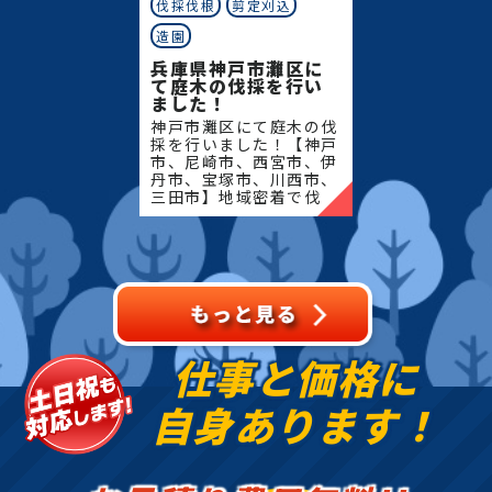
伐採伐根
剪定刈込
造園
兵庫県神戸市灘区に
て庭木の伐採を行い
ました！
神戸市灘区にて庭木の伐
採を行いました！【神戸
市、尼崎市、西宮市、伊
丹市、宝塚市、川西市、
三田市】地域密着で伐
採・抜根・剪定・草刈り
などのお庭のこと、造
園・植木屋をお探しなら
当社にご相談ください！
当社で
仕事と価格に
自身あります！