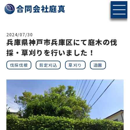
神戸・北摂エリアの伐採・剪定なら合同会社庭真へ
合同会社庭真
2024/07/30
兵庫県神戸市兵庫区にて庭木の伐
採・草刈りを行いました！
伐採伐根
剪定刈込
草刈り
造園