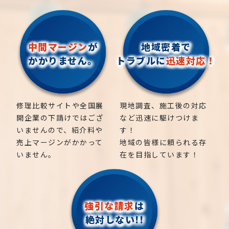
中間マージン
が
地域密着で
かかりません。
トラブルに
迅速対応！
修理比較サイトや全国展
現地調査、施工後の対応
開企業の下請けではござ
など迅速に駆けつけま
いませんので、紹介料や
す！
売上マージンがかかって
地域の皆様に頼られる存
いません。
在を目指しています！
強引な請求
は
絶対しない!!