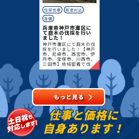
伐採伐根
剪定刈込
造園
兵庫県神戸市灘区に
て庭木の伐採を行い
ました！
神戸市灘区にて庭木の伐
採を行いました！【神戸
市、尼崎市、西宮市、伊
丹市、宝塚市、川西市、
三田市】地域密着で伐
採・抜根・剪定・草刈り
などのお庭のこと、造
園・植木屋をお探しなら
当社にご相談ください！
当社で
仕事と価格に
自身あります！