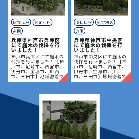
伐採伐根
剪定刈込
伐採伐根
剪定刈込
造園
造園
兵庫県神戸市兵庫区
兵庫県神戸市中央区
にて庭木の伐採を行
にて庭木の伐採を行
いました！
いました！
神戸市兵庫区にて庭木の
神戸市中央区にて庭木の
伐採を行いました！【神
伐採を行いました！【神
戸市、尼崎市、西宮市、
戸市、尼崎市、西宮市、
伊丹市、宝塚市、川西
伊丹市、宝塚市、川西
市、三田市】地域密着で
市、三田市】地域密着で
伐採・抜根・剪定・草刈
伐採・抜根・剪定・草刈
りなどのお庭のこと、造
りなどのお庭のこと、造
園・植木屋をお探しなら
園・植木屋をお探しなら
当社にご相談ください！
当社にご相談ください！
当社
当社