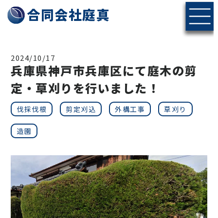
神戸・北摂エリアの伐採・剪定なら合同会社庭真へ
合同会社庭真
2024/10/17
兵庫県神戸市兵庫区にて庭木の剪
定・草刈りを行いました！
伐採伐根
剪定刈込
外構工事
草刈り
造園