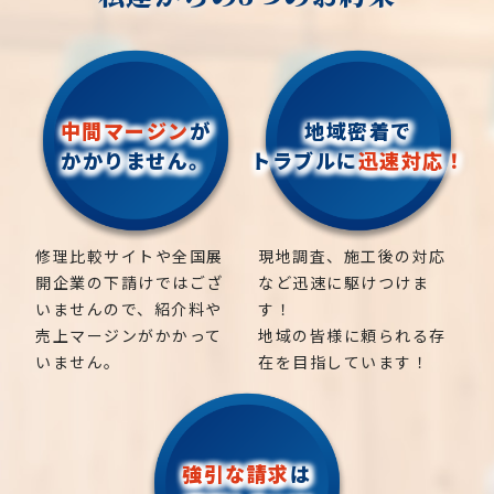
中間マージン
が
地域密着で
かかりません。
トラブルに
迅速対応！
修理比較サイトや全国展
現地調査、施工後の対応
開企業の下請けではござ
など迅速に駆けつけま
いませんので、紹介料や
す！
売上マージンがかかって
地域の皆様に頼られる存
いません。
在を目指しています！
強引な請求
は