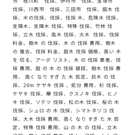
市 枝川町 伐採、伊丹市 伐採、宝塚市
伐採、川西市 伐採、三田市 伐採、庭木 伐
採、木の伐採、伐採、伐採 木、危険木 伐採、
支障木、支障木 伐採、特殊 伐採、竹林 伐
採、立木 伐採、高木 伐採、大木 伐採、伐採
料金、樹木 の 伐採、木 の 伐採 費用、樹木
の 撤去、伐採 料金、庭木 伐採 価格、高い 木
を 切る、アーボ リスト、木 の 伐採 業者、伐
採 費用、庭 の 木 の 伐採 値段、樹木 伐採 費
用、 高く なり すぎ た 木 剪定、巨木 の 伐
採、20m ケヤキ 伐採 、処分 費用、杉 伐採、
ケヤキ 伐採、欅 伐採、クスノキ 伐採、ヒノ
キ 伐採、ソテツ 伐採、松の木 伐採、桜の 木
伐採、シュロ の 木 伐採、シマトネリコ 伐
採、大木 伐採 費用、高く なり すぎ た 木 剪
定、特殊 伐採 費用、山 の 木 の 伐採、立木