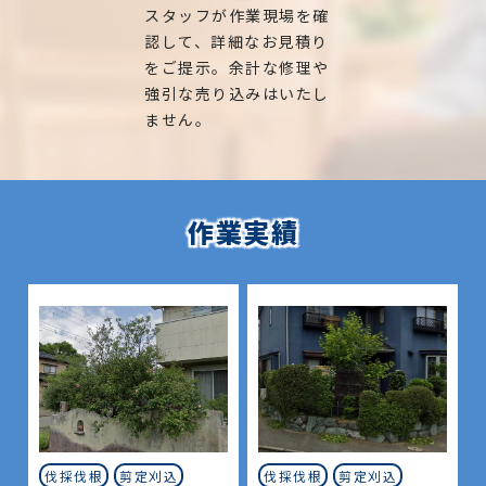
スタッフが作業現場を確
認して、詳細なお見積り
をご提示。余計な修理や
強引な売り込みはいたし
ません。
作業実績
伐採伐根
剪定刈込
伐採伐根
剪定刈込