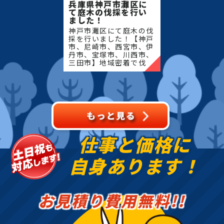
兵庫県神戸市灘区に
て庭木の伐採を行い
ました！
神戸市灘区にて庭木の伐
採を行いました！【神戸
市、尼崎市、西宮市、伊
丹市、宝塚市、川西市、
三田市】地域密着で伐
採・抜根・剪定・草刈り
などのお庭のこと、造
園・植木屋をお探しなら
当社にご相談ください！
当社で
仕事と価格に
自身あります！
お見積り費用無料!!