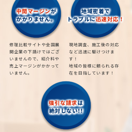
中間マージン
が
地域密着で
かかりません。
トラブルに
迅速対応！
修理比較サイトや全国展
現地調査、施工後の対応
開企業の下請けではござ
など迅速に駆けつけま
いませんので、紹介料や
す！
売上マージンがかかって
地域の皆様に頼られる存
いません。
在を目指しています！
強引な請求
は
絶対しない!!