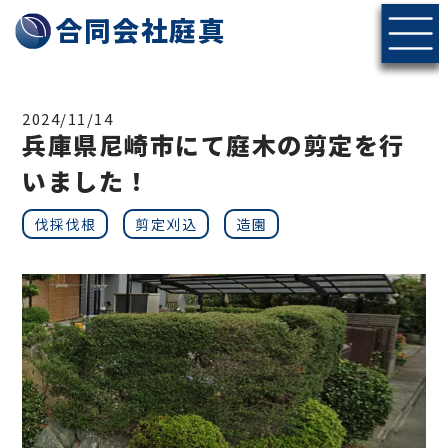
神戸・北摂エリアの伐採・剪定なら合同会社庭真へ
合同会社庭真
2024/11/14
兵庫県尼崎市にて庭木の剪定を行
いました！
伐採伐根
剪定刈込
造園