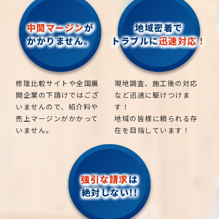
中間マージン
が
地域密着で
かかりません。
トラブルに
迅速対応！
修理比較サイトや全国展
現地調査、施工後の対応
開企業の下請けではござ
など迅速に駆けつけま
いませんので、紹介料や
す！
売上マージンがかかって
地域の皆様に頼られる存
いません。
在を目指しています！
強引な請求
は
絶対しない!!