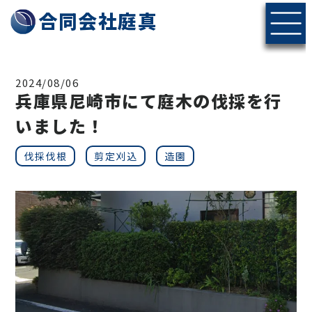
神戸・北摂エリアの伐採・剪定なら合同会社庭真へ
合同会社庭真
2024/08/06
兵庫県尼崎市にて庭木の伐採を行
いました！
伐採伐根
剪定刈込
造園