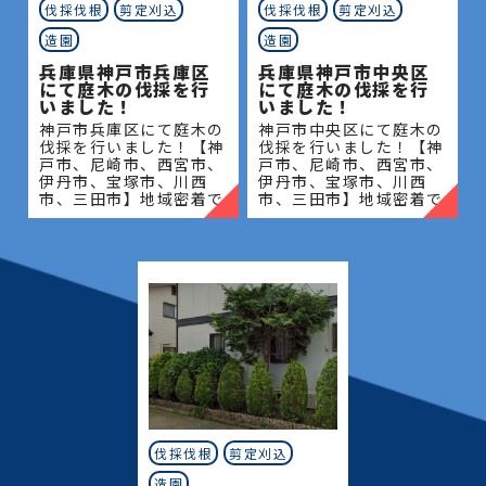
伐採伐根
剪定刈込
伐採伐根
剪定刈込
造園
造園
兵庫県神戸市兵庫区
兵庫県神戸市中央区
にて庭木の伐採を行
にて庭木の伐採を行
いました！
いました！
神戸市兵庫区にて庭木の
神戸市中央区にて庭木の
伐採を行いました！【神
伐採を行いました！【神
戸市、尼崎市、西宮市、
戸市、尼崎市、西宮市、
伊丹市、宝塚市、川西
伊丹市、宝塚市、川西
市、三田市】地域密着で
市、三田市】地域密着で
伐採・抜根・剪定・草刈
伐採・抜根・剪定・草刈
りなどのお庭のこと、造
りなどのお庭のこと、造
園・植木屋をお探しなら
園・植木屋をお探しなら
当社にご相談ください！
当社にご相談ください！
当社
当社
伐採伐根
剪定刈込
造園