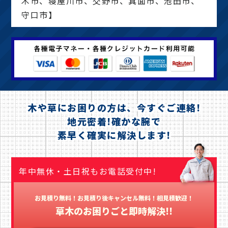
木市、寝屋川市、交野市、箕面市、池田市、
守口市】
木や草にお困りの方は、今すぐご連絡!
地元密着!確かな腕で
素早く確実に解決します!
年中無休・土日祝もお電話受付中!
お見積り無料！お見積り後キャンセル無料！相見積歓迎！
草木のお困りごと即時解決!!