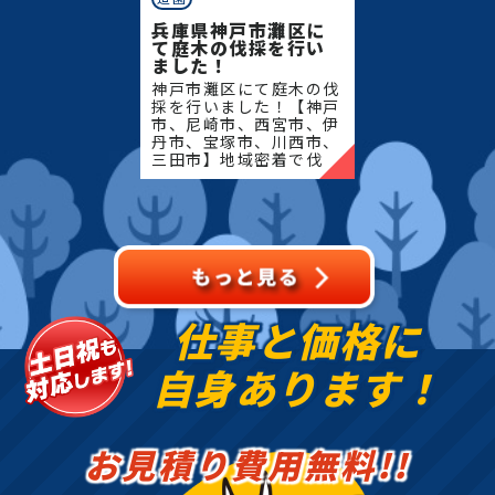
兵庫県神戸市灘区に
て庭木の伐採を行い
ました！
神戸市灘区にて庭木の伐
採を行いました！【神戸
市、尼崎市、西宮市、伊
丹市、宝塚市、川西市、
三田市】地域密着で伐
採・抜根・剪定・草刈り
などのお庭のこと、造
園・植木屋をお探しなら
当社にご相談ください！
当社で
仕事と価格に
自身あります！
お見積り費用無料!!