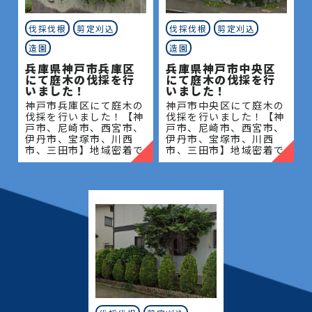
伐採伐根
剪定刈込
伐採伐根
剪定刈込
造園
造園
兵庫県神戸市兵庫区
兵庫県神戸市中央区
にて庭木の伐採を行
にて庭木の伐採を行
いました！
いました！
神戸市兵庫区にて庭木の
神戸市中央区にて庭木の
伐採を行いました！【神
伐採を行いました！【神
戸市、尼崎市、西宮市、
戸市、尼崎市、西宮市、
伊丹市、宝塚市、川西
伊丹市、宝塚市、川西
市、三田市】地域密着で
市、三田市】地域密着で
伐採・抜根・剪定・草刈
伐採・抜根・剪定・草刈
りなどのお庭のこと、造
りなどのお庭のこと、造
園・植木屋をお探しなら
園・植木屋をお探しなら
当社にご相談ください！
当社にご相談ください！
当社
当社