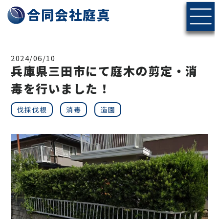
神戸・北摂エリアの伐採・剪定なら合同会社庭真へ
合同会社庭真
2024/06/10
兵庫県三田市にて庭木の剪定・消
毒を行いました！
伐採伐根
消毒
造園