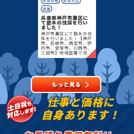
伐採伐根
剪定刈込
造園
兵庫県神戸市灘区に
て庭木の伐採を行い
ました！
神戸市灘区にて庭木の伐
採を行いました！【神戸
市、尼崎市、西宮市、伊
丹市、宝塚市、川西市、
三田市】地域密着で伐
採・抜根・剪定・草刈り
などのお庭のこと、造
園・植木屋をお探しなら
当社にご相談ください！
当社で
仕事と価格に
自身あります！