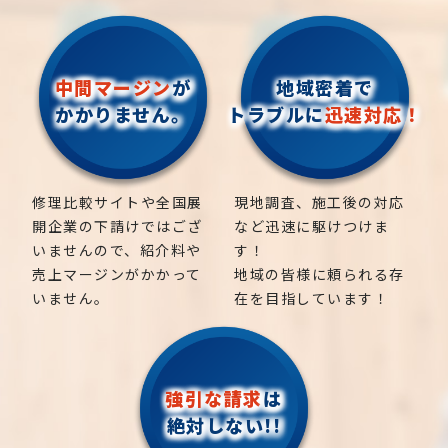
中間マージン
が
地域密着で
かかりません。
トラブルに
迅速対応！
修理比較サイトや全国展
現地調査、施工後の対応
開企業の下請けではござ
など迅速に駆けつけま
いませんので、紹介料や
す！
売上マージンがかかって
地域の皆様に頼られる存
いません。
在を目指しています！
強引な請求
は
絶対しない!!