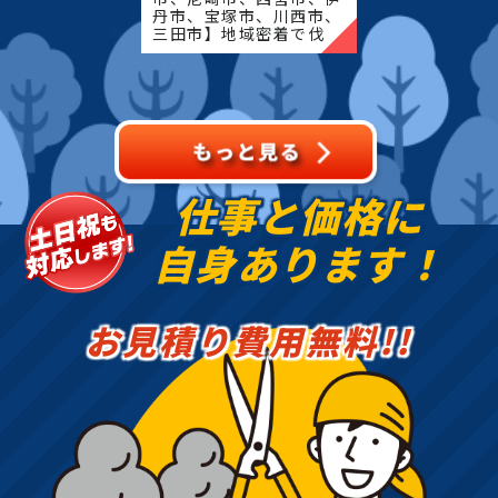
丹市、宝塚市、川西市、
三田市】地域密着で伐
採・抜根・剪定・草刈り
などのお庭のこと、造
園・植木屋をお探しなら
当社にご相談ください！
当社で
仕事と価格に
自身あります！
お見積り費用無料!!