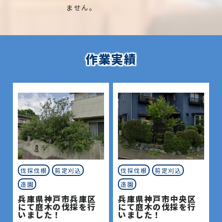
ません。
作業実績
伐採伐根
剪定刈込
伐採伐根
剪定刈込
造園
造園
兵庫県神戸市兵庫区
兵庫県神戸市中央区
にて庭木の伐採を行
にて庭木の伐採を行
いました！
いました！