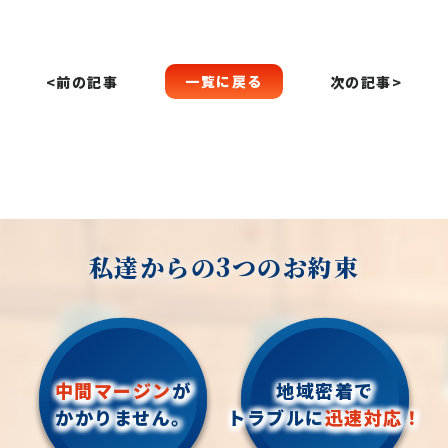
一覧に戻る
<前の記事
次の記事>
私達からの3つのお約束
中間マージン
が
地域密着で
かかりません。
トラブルに
迅速対応！