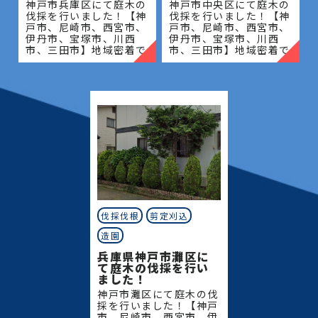
神戸市兵庫区にて庭木の
神戸市中央区にて庭木の
伐採を行いました！【神
伐採を行いました！【神
戸市、尼崎市、西宮市、
戸市、尼崎市、西宮市、
伊丹市、宝塚市、川西
伊丹市、宝塚市、川西
市、三田市】地域密着で
市、三田市】地域密着で
伐採・抜根・剪定・草刈
伐採・抜根・剪定・草刈
りなどのお庭のこと、造
りなどのお庭のこと、造
園・植木屋をお探しなら
園・植木屋をお探しなら
当社にご相談ください！
当社にご相談ください！
当社
当社
伐採伐根
剪定刈込
造園
兵庫県神戸市灘区に
て庭木の伐採を行い
ました！
神戸市灘区にて庭木の伐
採を行いました！【神戸
市、尼崎市、西宮市、伊