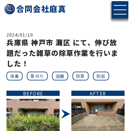
神戸・北摂エリアの伐採・剪定なら合同会社庭真へ
合同会社庭真
2024/01/10
兵庫県 神戸市 灘区 にて、伸び放
題だった雑草の除草作業を行いま
した！
消毒
草刈り
造園
防草
防虫
BEFORE
AFTER